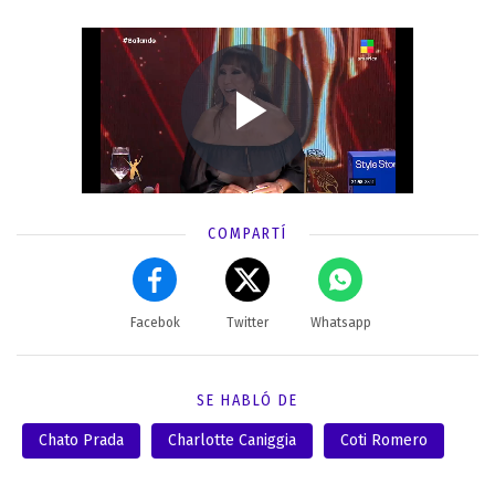
COMPARTÍ
Facebok
Twitter
Whatsapp
SE HABLÓ DE
Chato Prada
Charlotte Caniggia
Coti Romero