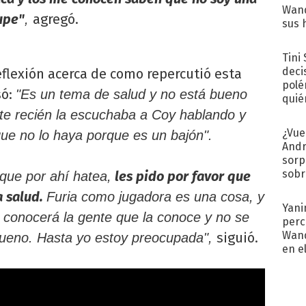
Wand
upe"
agregó.
,
sus 
Tini
deci
flexión acerca de como repercutió esta
polé
só:
"Es un tema de salud y no está bueno
quié
afue
te recién la escuchaba a Coy hablando y
¿Vue
 que no lo haya porque es un bajón".
Andr
sorp
sobr
les pido por favor que
que por ahí hatea,
regr
a salud.
Furia como jugadora es una cosa, y
Yani
 conocerá la gente que la conoce y no se
perc
Wand
siguió.
ueno. Hasta yo estoy preocupada",
en e
toda