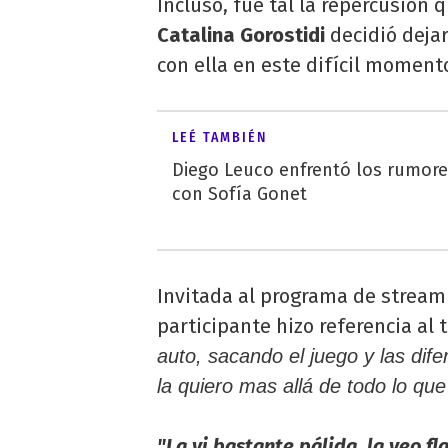
Incluso, fue tal la repercusión
Catalina Gorostidi
decidió dejar
con ella en este difícil moment
LEÉ TAMBIÉN
Diego Leuco enfrentó los rumor
con Sofía Gonet
Invitada al programa de strea
participante hizo referencia al
auto, sacando el juego y las dife
la quiero mas allá de todo lo qu
"La vi bastante pálida, la veo f