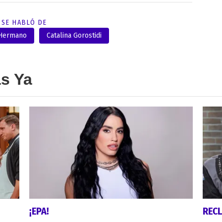
SE HABLÓ DE
 Hermano
Catalina Gorostidi
as Ya
¡EPA!
REC