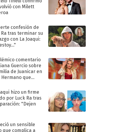
elo Tinelli confirmó
volvió con Milett
eroa
uerte confesión de
 Ra tras terminar su
azgo con La Joaqui:
stoy..."
olémico comentario
liana Guercio sobre
amilia de Juanicar en
n Hermano que
tó la furia en redes
oaqui hizo un firme
do por Luck Ra tras
eparación: "Dejen
"
eció un sensible
o que complica a