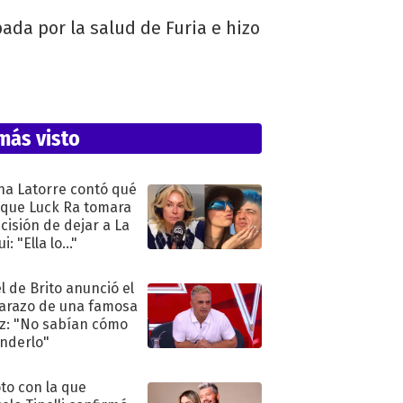
ada por la salud de Furia e hizo
más visto
na Latorre contó qué
 que Luck Ra tomara
ecisión de dejar a La
i: "Ella lo..."
l de Brito anunció el
razo de una famosa
iz: "No sabían cómo
nderlo"
oto con la que