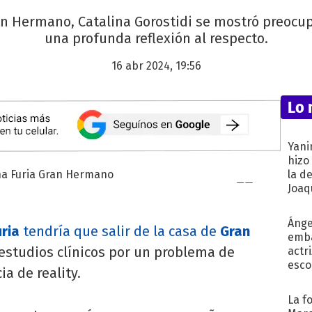
an Hermano, Catalina Gorostidi se mostró preocup
una profunda reflexión al respecto.
16 abr 2024, 19:56
Lo 
Yani
hizo
la d
Joaqu
Ánge
uria
tendría que salir de la casa de
Gran
emba
estudios clínicos por un problema de
actr
esco
a de reality.
La f