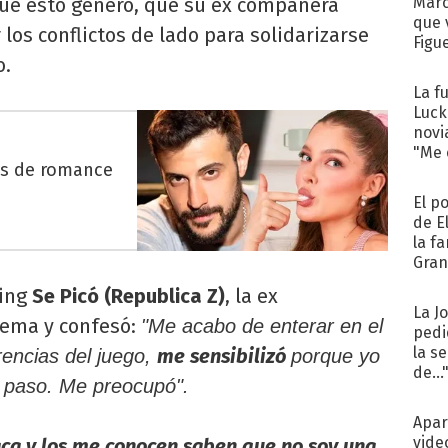
 que esto generó, que su ex compañera
Marc
que 
 los conflictos de lado para solidarizarse
Figu
o.
La f
Luck
novi
"Me e
es de romance
El p
de E
la f
Gra
desa
ming
Se Picó (Republica Z)
, la ex
La J
 tema y confesó:
"Me acabo de enterar en el
pedi
la s
me sensibilizó
rencias del juego,
porque yo
de...
e paso. Me preocupó".
Apar
vide
laca y los me conocen saben que no soy una