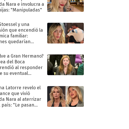
a Nara e involucra a
hijas: "Manipuladas"
 Stoessel y una
sión que encendió la
mica familiar:
nes quedarían
ra de su boda
lve a Gran Hermano?
ea del Boca
rendió al responder
e su eventual
eso al reality
na Latorre revelo el
ance que vivió
a Nara al aterrizar
l país: "Le pasan
s"