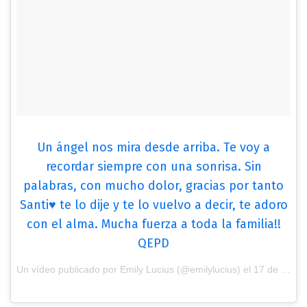
Un ángel nos mira desde arriba. Te voy a
recordar siempre con una sonrisa. Sin
palabras, con mucho dolor, gracias por tanto
Santi♥️ te lo dije y te lo vuelvo a decir, te adoro
con el alma. Mucha fuerza a toda la familia!!
QEPD
Un vídeo publicado por Emily Lucius (@emilylucius) el
17 de Dic de 2016 a la(s) 4:22 PST