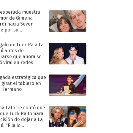
nesperada muestra
mor de Gimena
rdi hacia Seven
e por su
pleaños
egalo de Luck Ra a La
ui antes de
rarse que ahora se
ió viral en redes
ugada estratégica que
 girar el tablero en
n Hermano
na Latorre contó qué
 que Luck Ra tomara
ecisión de dejar a La
i: "Ella lo..."