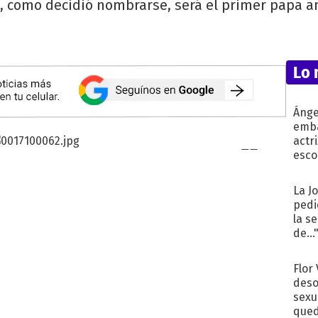
 I, como decidió nombrarse, será el primer papa 
Lo 
Ánge
emba
actr
esco
La J
pedi
la s
de...
Flor
deso
sexu
qued