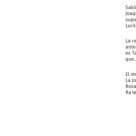
Sali
Joaq
supu
Luck
La r
ante
ex T
que..
El i
La J
Rosa
Ra l