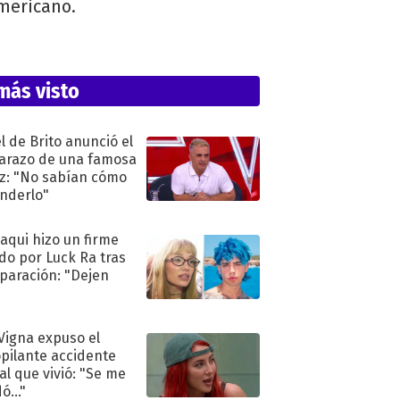
americano.
más visto
l de Brito anunció el
razo de una famosa
iz: "No sabían cómo
nderlo"
oaqui hizo un firme
do por Luck Ra tras
eparación: "Dejen
"
 Vigna expuso el
pilante accidente
al que vivió: "Se me
ó..."