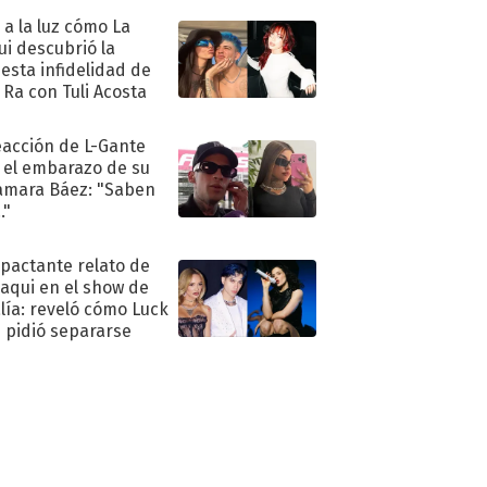
ó a la luz cómo La
ui descubrió la
esta infidelidad de
 Ra con Tuli Acosta
eacción de L-Gante
 el embarazo de su
amara Báez: "Saben
."
mpactante relato de
oaqui en el show de
lía: reveló cómo Luck
e pidió separarse