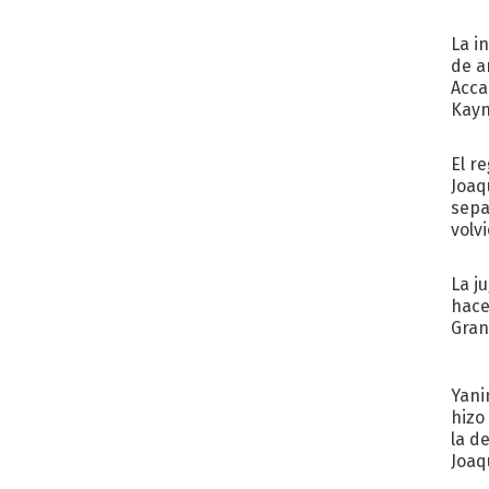
La i
de a
Acca
Kayn
cum
El r
Joaq
sepa
volv
La j
hace
Gra
Yani
hizo
la d
Joaqu