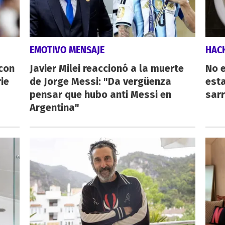
EMOTIVO MENSAJE
HAC
 con
Javier Milei reaccionó a la muerte
No e
ie
de Jorge Messi: "Da vergüenza
esta
pensar que hubo anti Messi en
sarr
Argentina"