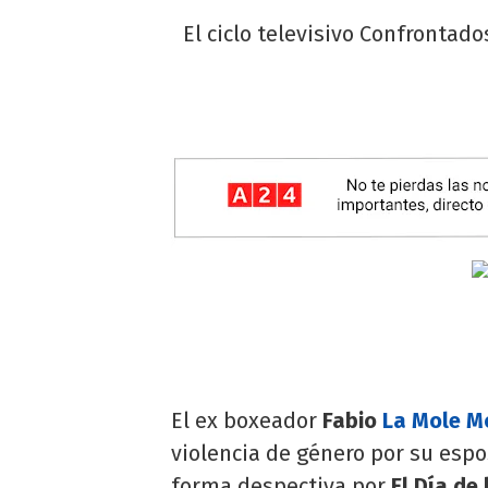
El ciclo televisivo Confrontad
El ex boxeador
Fabio
La Mole Mo
violencia de género por su esp
forma despectiva por
El Día de 