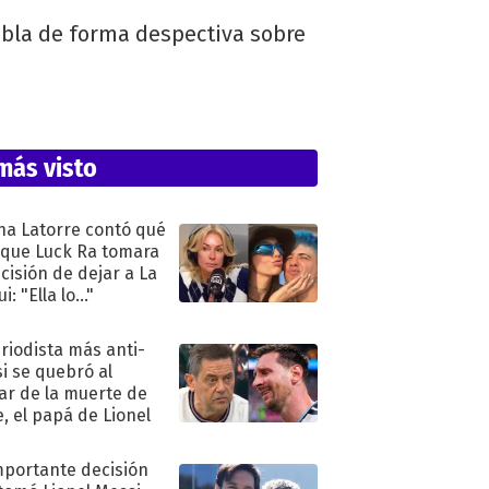
habla de forma despectiva sobre
más visto
na Latorre contó qué
 que Luck Ra tomara
ecisión de dejar a La
i: "Ella lo..."
eriodista más anti-
i se quebró al
ar de la muerte de
e, el papá de Lionel
mportante decisión