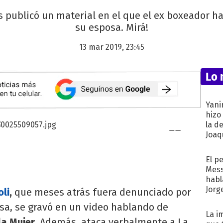
os publicó un material en el que el ex boxeador 
su esposa. Mirá!
13 mar 2019, 23:45
Lo 
Yani
hizo
la d
Joaqu
El p
Mess
habl
Jorg
li
,
que meses atrás fuera denunciado por
osa, se gravó en un video hablando de
La i
la Mujer
. Además, ataca verbalmente a La