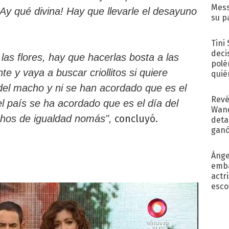
Mess
¡Ay qué divina! Hay que llevarle el desayuno
su p
con..
Tini
deci
las flores, hay que hacerlas bosta a las
polé
e y vaya a buscar criollitos si quiere
quié
afue
 del macho y ni se han acordado que es el
Revé
l país se ha acordado que es el día del
Wand
concluyó.
chos de igualdad nomás",
detal
ganó
próx
Ánge
emba
actr
esco