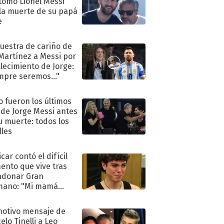
tomó Lionel Messi
 la muerte de su papá
e
uestra de cariño de
 Martínez a Messi por
allecimiento de Jorge:
mpre seremos..."
 fueron los últimos
 de Jorge Messi antes
u muerte: todos los
lles
car contó el difícil
nto que vive tras
ndonar Gran
mano: "Mi mamá
ió..."
motivo mensaje de
elo Tinelli a Leo