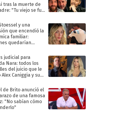
i tras la muerte de
adre: "Tu viejo se fue
."
 Stoessel y una
sión que encendió la
mica familiar:
nes quedarían
ra de su boda
s judicial para
a Nara: todos los
les del juicio que le
 Alex Caniggia y sus
imos pasos
l de Brito anunció el
razo de una famosa
iz: "No sabían cómo
nderlo"