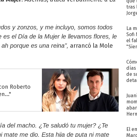
que 
tras
Jorg
udos y zonzos, y me incluyo, somos todos
La m
Sofi
s el Día de la Mujer le llevamos flores, le
el f
arrancó la Mole
 ah porque es una reina",
"Sie
Cómo
días
de s
deta
 con Roberto
n..."
Juani
mome
aba
Her
recib
ía del macho. ¿Te saludó tu mujer? ¿Te
El e
ni mate me dio. Esta hija de puta ni mate
Marc