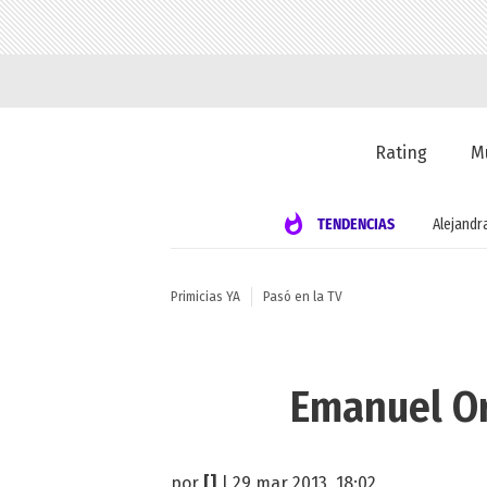
Rating
M
TENDENCIAS
Alejandr
Primicias YA
Pasó en la TV
Emanuel Or
por
[]
| 29 mar 2013, 18:02