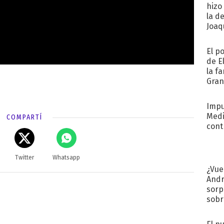
hizo
la d
Joaqu
El p
de E
la f
Gra
desa
Impu
Medi
COMPARTÍ
cont
Twitter
Whatsapp
¿Vue
Andr
sorp
sobr
regr