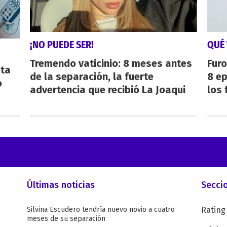
¡NO PUEDE SER!
QUÉ 
Tremendo vaticinio: 8 meses antes
Furo
sta
de la separación, la fuerte
8 ep
o
advertencia que recibió La Joaqui
los 
Últimas noticias
Secci
Silvina Escudero tendría nuevo novio a cuatro
Rating
meses de su separación