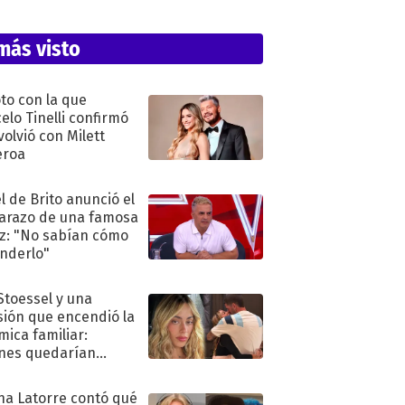
más visto
oto con la que
elo Tinelli confirmó
volvió con Milett
eroa
l de Brito anunció el
razo de una famosa
iz: "No sabían cómo
nderlo"
 Stoessel y una
sión que encendió la
mica familiar:
nes quedarían
ra de su boda
na Latorre contó qué