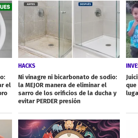
HACKS
INVE
o:
Ni vinagre ni bicarbonato de sodio:
Juic
r el
la MEJOR manera de eliminar el
que 
oro
sarro de los orificios de la ducha y
luga
evitar PERDER presión