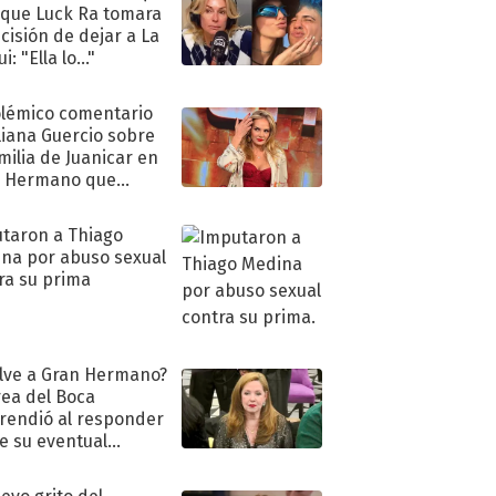
 que Luck Ra tomara
ecisión de dejar a La
i: "Ella lo..."
olémico comentario
liana Guercio sobre
amilia de Juanicar en
n Hermano que
tó la furia en redes
taron a Thiago
na por abuso sexual
ra su prima
lve a Gran Hermano?
ea del Boca
rendió al responder
e su eventual
eso al reality