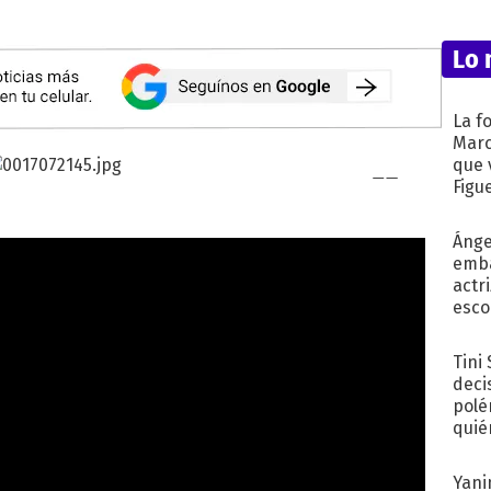
Lo 
La f
Marc
que 
Figu
Ánge
emba
actr
esco
Tini
deci
polé
quié
afue
Yani