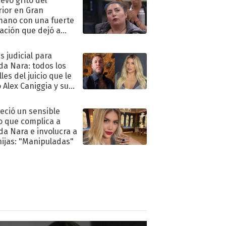
uevo grito del
rior en Gran
ano con una fuerte
ación que dejó a
oya en shock:
idora"
s judicial para
a Nara: todos los
les del juicio que le
 Alex Caniggia y sus
imos pasos
eció un sensible
o que complica a
a Nara e involucra a
hijas: "Manipuladas"