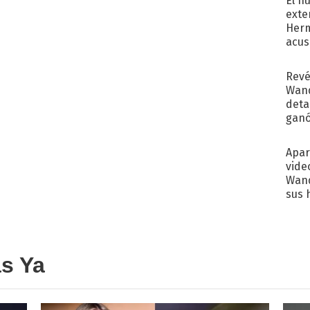
El n
exte
Herm
acus
Pinc
"Tra
Revé
Wand
detal
ganó
próx
Apar
vide
Wand
sus 
as Ya