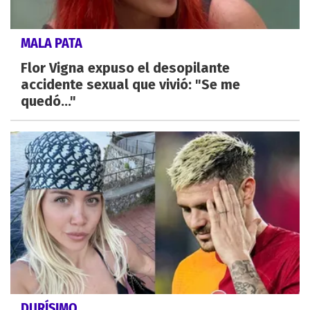
MALA PATA
Flor Vigna expuso el desopilante
accidente sexual que vivió: "Se me
quedó..."
DURÍSIMO