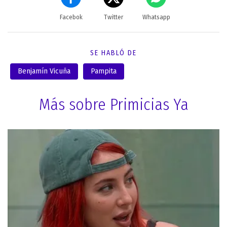
Facebok
Twitter
Whatsapp
SE HABLÓ DE
Benjamín Vicuña
Pampita
Más sobre Primicias Ya