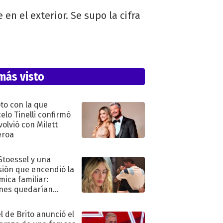
n el exterior. Se supo la cifra
más visto
oto con la que
elo Tinelli confirmó
volvió con Milett
eroa
 Stoessel y una
sión que encendió la
mica familiar:
nes quedarían
ra de su boda
l de Brito anunció el