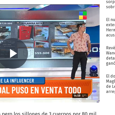
sorp
sobr
regr
El n
exte
Herm
acus
Pinc
"Tra
Revé
Wand
detal
ganó
próx
El d
Magl
de L
arre
 pero los sillones de 3 cuerpos por 80 mil