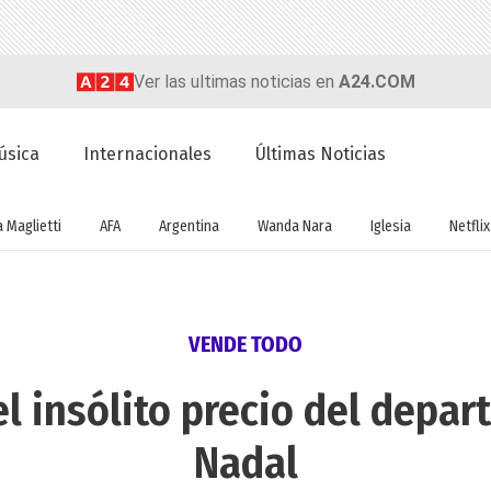
Ver las ultimas noticias en
A24.COM
úsica
Internacionales
Últimas Noticias
a Maglietti
AFA
Argentina
Wanda Nara
Iglesia
Netflix
VENDE TODO
 el insólito precio del dep
Nadal