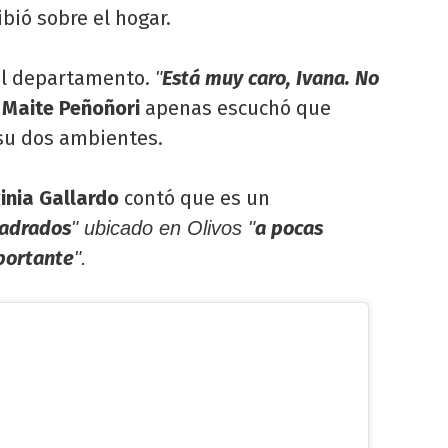
ibió sobre el hogar.
del departamento.
Está muy caro, Ivana. No
"
ó
Maite Peñoñori
apenas escuchó que
su dos ambientes.
ginia Gallardo
contó que es un
uadrados
a pocas
" ubicado en Olivos "
portante
".