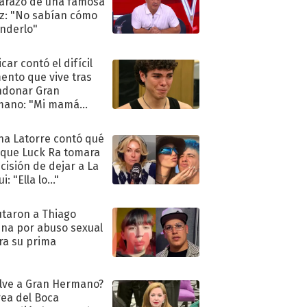
razo de una famosa
iz: "No sabían cómo
nderlo"
car contó el difícil
nto que vive tras
ndonar Gran
mano: "Mi mamá
ió..."
na Latorre contó qué
 que Luck Ra tomara
ecisión de dejar a La
i: "Ella lo..."
taron a Thiago
na por abuso sexual
ra su prima
lve a Gran Hermano?
ea del Boca