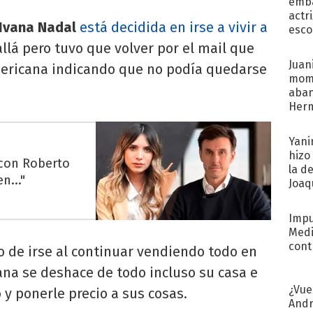
emba
actr
Ivana Nadal
está decidida en irse a vivir a
esco
allá pero tuvo que volver por el mail que
Juani
mericana indicando que no podía quedarse
mome
aba
Her
recib
Yani
hizo
 con Roberto
la d
n..."
Joaqu
Impu
Medi
cont
 de irse al continuar vendiendo todo en
vana se deshace de todo incluso su casa e
¿Vue
 y ponerle precio a sus cosas.
Andr