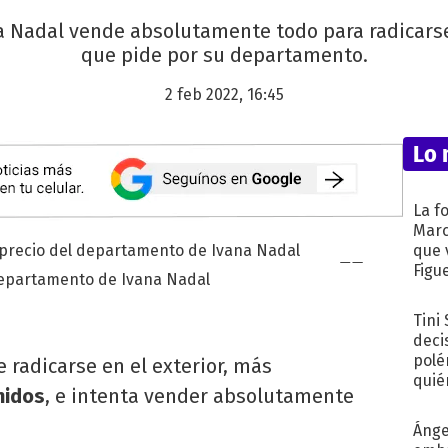
a Nadal vende absolutamente todo para radicarse e
que pide por su departamento.
2 feb 2022, 16:45
Lo 
La f
Marc
que 
Figu
l departamento de Ivana Nadal
Tini
deci
polé
e radicarse en el exterior, más
quié
nidos
, e intenta vender absolutamente
afue
Ánge