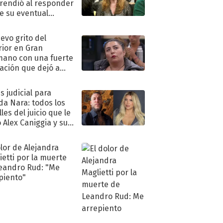
rendió al responder
e su eventual
eso al reality
uevo grito del
rior en Gran
ano con una fuerte
ación que dejó a
oya en shock:
idora"
s judicial para
a Nara: todos los
les del juicio que le
 Alex Caniggia y sus
imos pasos
olor de Alejandra
ietti por la muerte
eandro Rud: "Me
piento"