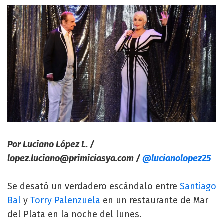
Por Luciano López L. /
lopez.luciano@primiciasya.com
/
@lucianolopez25
Se desató un verdadero escándalo entre
Santiago
Bal
y
Torry Palenzuela
en un restaurante de Mar
del Plata en la noche del lunes.