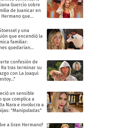
liana Guercio sobre
amilia de Juanicar en
n Hermano que
tó la furia en redes
 Stoessel y una
sión que encendió la
mica familiar:
nes quedarían
ra de su boda
uerte confesión de
 Ra tras terminar su
azgo con La Joaqui:
stoy..."
eció un sensible
o que complica a
a Nara e involucra a
hijas: "Manipuladas"
lve a Gran Hermano?