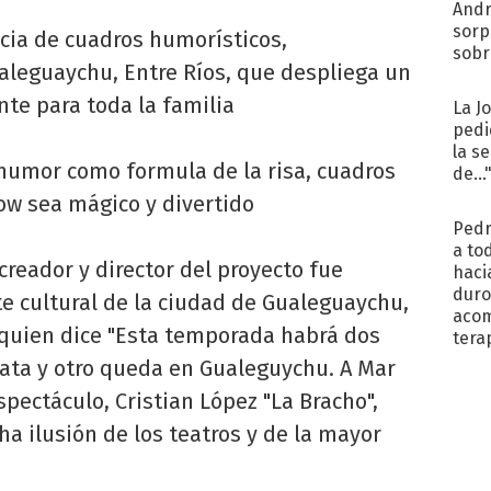
Andr
sorp
cia de cuadros humorísticos,
sobr
leguaychu, Entre Ríos, que despliega un
regr
te para toda la familia
La J
pedi
la s
 humor como formula de la risa, cuadros
de...
w sea mágico y divertido
Pedr
a to
reador y director del proyecto fue
haci
duro
e cultural de la ciudad de Gualeguaychu,
aco
 quien dice "Esta temporada habrá dos
tera
lata y otro queda en Gualeguychu. A Mar
espectáculo, Cristian López "La Bracho",
ha ilusión de los teatros y de la mayor