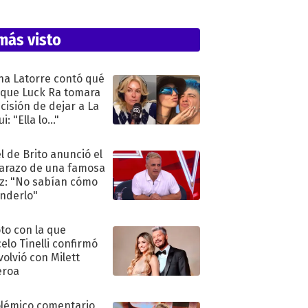
más visto
na Latorre contó qué
 que Luck Ra tomara
ecisión de dejar a La
i: "Ella lo..."
l de Brito anunció el
razo de una famosa
iz: "No sabían cómo
nderlo"
oto con la que
elo Tinelli confirmó
volvió con Milett
eroa
olémico comentario