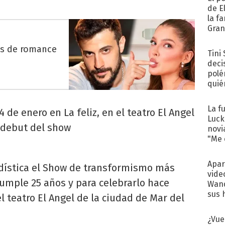
de E
la f
Gra
desa
es de romance
Tini
deci
polé
quié
afue
La f
de enero en La feliz, en el teatro El Angel
Luck
 debut del show
novi
"Me e
Apar
iodística el Show de transformismo más
vide
umple 25 años y para celebrarlo hace
Wand
sus 
 teatro El Angel de la ciudad de Mar del
¿Vue