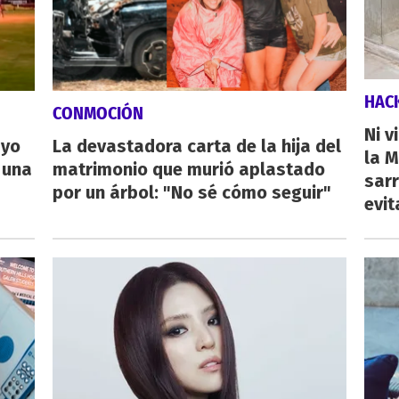
HAC
CONMOCIÓN
Ni v
ayo
La devastadora carta de la hija del
la M
 una
matrimonio que murió aplastado
sarr
por un árbol: "No sé cómo seguir"
evit