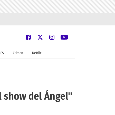
SES
Crimen
Netflix
l show del Ángel"