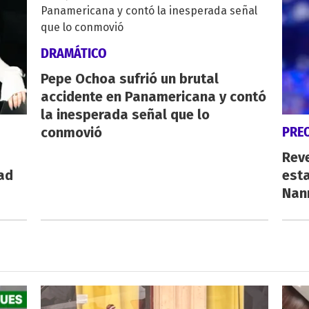
DRAMÁTICO
Pepe Ochoa sufrió un brutal
accidente en Panamericana y contó
la inesperada señal que lo
PRE
conmovió
Reve
dad
est
Nann