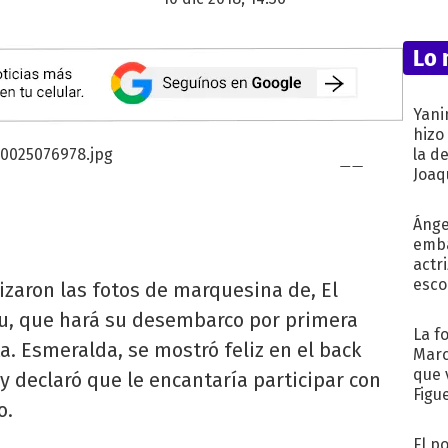
Lo 
Yani
hizo
la d
Joaqu
Ánge
emba
actr
esco
izaron las fotos de marquesina de, El
u, que hará su desembarco por primera
La f
a. Esmeralda, se mostró feliz en el back
Marc
que 
 y declaró que le encantaría participar con
Figu
o.
El p