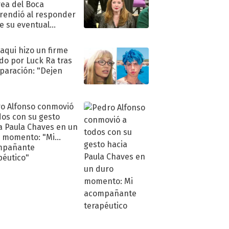
ea del Boca
rendió al responder
e su eventual
eso al reality
oaqui hizo un firme
do por Luck Ra tras
eparación: "Dejen
"
o Alfonso conmovió
dos con su gesto
a Paula Chaves en un
 momento: "Mi
mpañante
péutico"