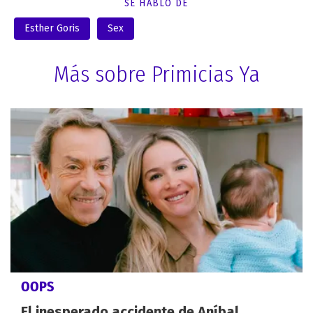
SE HABLÓ DE
Esther Goris
Sex
Más sobre Primicias Ya
OOPS
El inesperado accidente de Aníbal