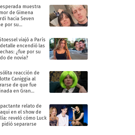
nesperada muestra
mor de Gimena
rdi hacia Seven
e por su
pleaños
Stoessel viajó a París
 detalle encendió las
echas: ¿fue por su
ido de novia?
nsólita reacción de
lotte Caniggia al
rarse de que fue
inada en Gran
mano
mpactante relato de
oaqui en el show de
lía: reveló cómo Luck
e pidió separarse