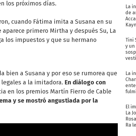
en los próximos días.
La i
de a
Acca
aron, cuando Fátima imita a Susana en su
Kayn
e aparece primero Mirtha y después Su, La
cum
ga los impuestos y que su hermano
Tini 
y un
sosp
vest
ada bien a Susana y por eso se rumorea que
La i
Char
s legales a la imitadora.
En diálogo con
ente
a en los premios Martín Fierro de Cable
fulm
Her
ema y se mostró angustiada por la
El i
La J
Rosa
Ra l