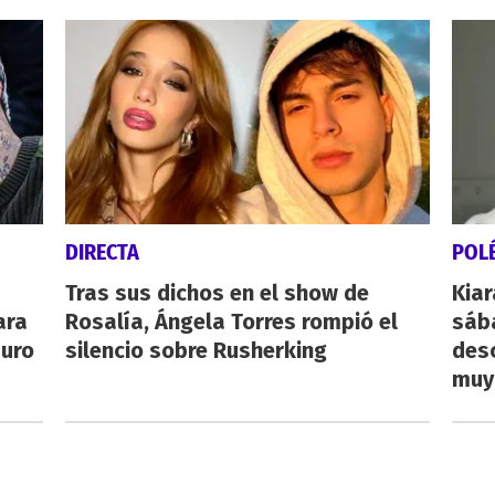
DIRECTA
POL
Tras sus dichos en el show de
Kiar
ara
Rosalía, Ángela Torres rompió el
sába
auro
silencio sobre Rusherking
desc
muy