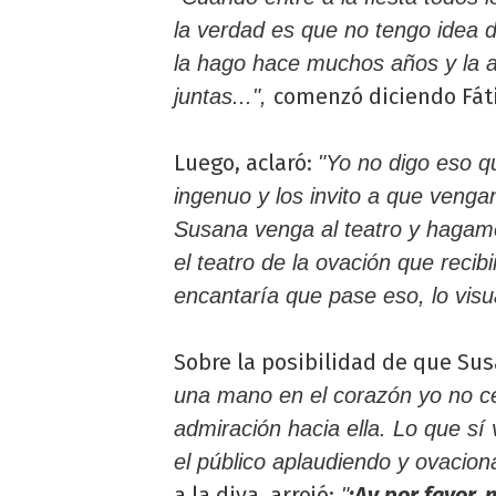
la verdad es que no tengo idea 
la hago hace muchos años y la a
comenzó diciendo Fát
juntas...",
Luego, aclaró:
"Yo no digo eso q
ingenuo y los invito a que venga
Susana venga al teatro y hagamo
el teatro de la ovación que reci
encantaría que pase eso, lo visua
Sobre la posibilidad de que Susa
una mano en el corazón yo no c
admiración hacia ella. Lo que sí 
el público aplaudiendo y ovaci
a la diva, arrojó:
¡Ay por favor,
"