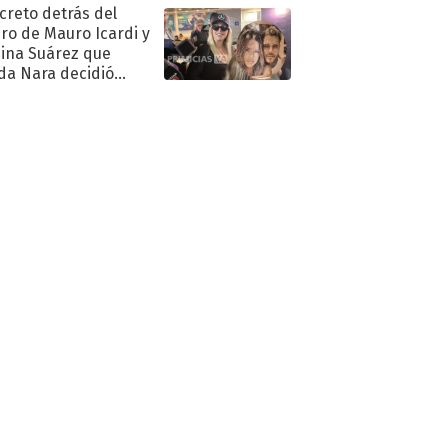
ecreto detrás del
ro de Mauro Icardi y
hina Suárez que
a Nara decidió
oner