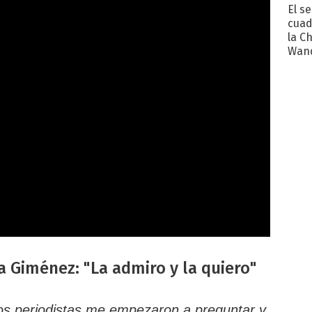
El s
cuad
la C
Wand
exp
 Giménez: "La admiro y la quiero"
 los periodistas me empezaron a preguntar y