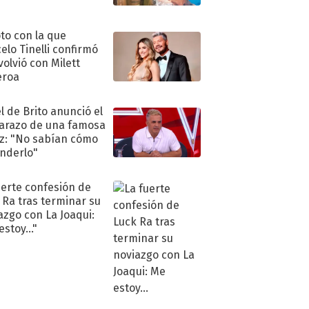
"
oto con la que
elo Tinelli confirmó
volvió con Milett
eroa
l de Brito anunció el
razo de una famosa
iz: "No sabían cómo
nderlo"
uerte confesión de
 Ra tras terminar su
azgo con La Joaqui:
stoy..."