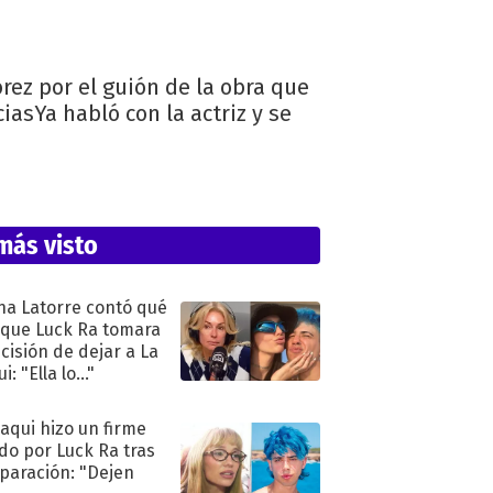
rez por el guión de la obra que
asYa habló con la actriz y se
más visto
na Latorre contó qué
 que Luck Ra tomara
ecisión de dejar a La
i: "Ella lo..."
oaqui hizo un firme
do por Luck Ra tras
eparación: "Dejen