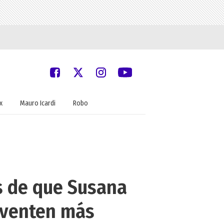
x
Mauro Icardi
Robo
s de que Susana
inventen más