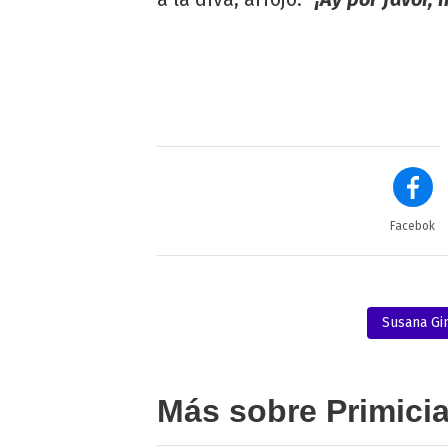
Facebok
Susana G
Más sobre Primici