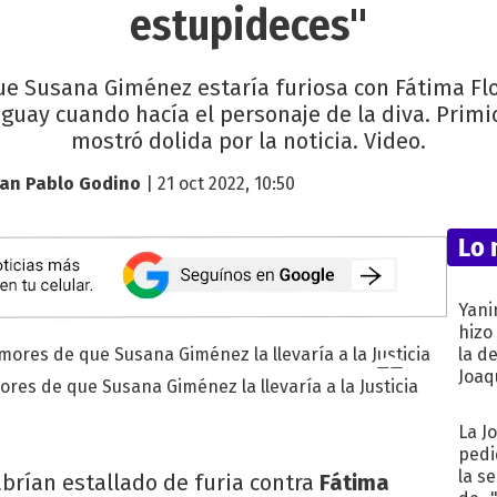
estupideces"
que Susana Giménez estaría furiosa con Fátima Flo
guay cuando hacía el personaje de la diva. Primici
mostró dolida por la noticia. Video.
uan Pablo Godino
| 21 oct 2022, 10:50
Lo 
Yani
hizo
la d
Joaqu
ores de que Susana Giménez la llevaría a la Justicia
La J
pedi
la s
abrían estallado de furia contra
Fátima