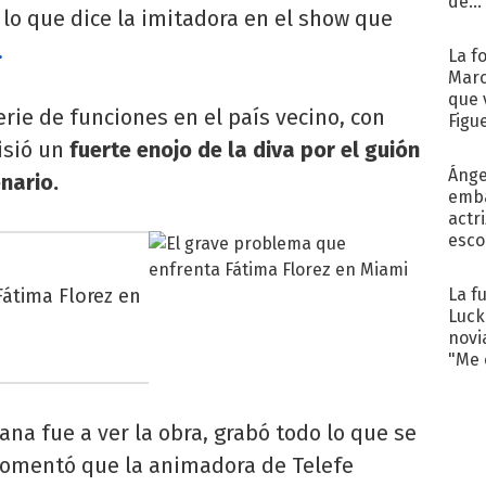
de...
lo que dice la imitadora en el show que
.
La f
Marc
que 
rie de funciones en el país vecino, con
Figu
tisió un
fuerte enojo de la diva por el guión
Ánge
nario.
emba
actr
esco
Fátima Florez en
La f
Luck
novi
"Me e
a fue a ver la obra, grabó todo lo que se
 comentó que la animadora de Telefe