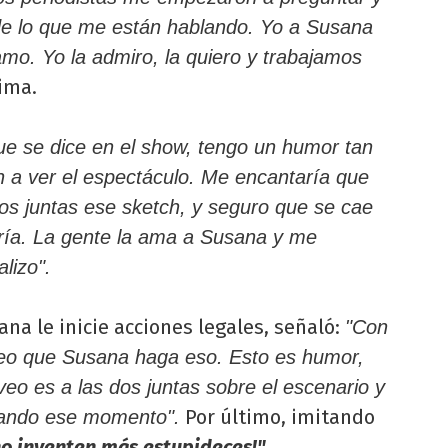
de lo que me están hablando. Yo a Susana
mo. Yo la admiro, la quiero y trabajamos
ima.
ue se dice en el show, tengo un humor tan
n a ver el espectáculo. Me encantaría que
s juntas ese sketch, y seguro que se cae
biría. La gente la ama a Susana y me
lizo".
na le inicie acciones legales, señaló:
"Con
eo que Susana haga eso. Esto es humor,
veo es a las dos juntas sobre el escenario y
Por último, imitando
onando ese momento".
 no inventen más estupideces!".