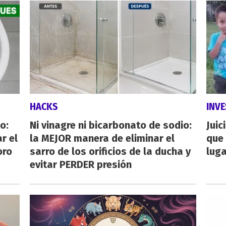
HACKS
INVE
o:
Ni vinagre ni bicarbonato de sodio:
Juic
r el
la MEJOR manera de eliminar el
que 
oro
sarro de los orificios de la ducha y
luga
evitar PERDER presión