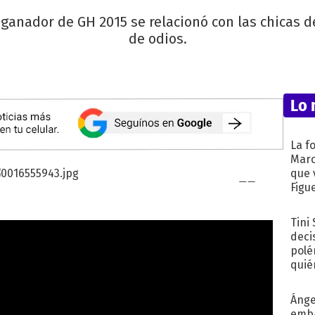
ganador de GH 2015 se relacionó con las chicas d
de odios.
Lo 
La f
Marc
que 
Figu
Tini
deci
polé
quié
afue
Ánge
emba