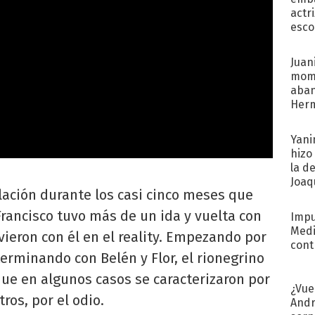
actr
esco
Juani
mome
aba
Her
recib
Yani
hizo
la d
Joaqu
lación durante los casi cinco meses que
rancisco tuvo más de un ida y vuelta con
Impu
Medi
vieron con él en el reality. Empezando por
cont
erminando con Belén y Flor, el rionegrino
que en algunos casos se caracterizaron por
¿Vue
tros, por el odio.
Andr