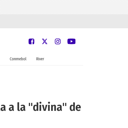
Conmebol
River
a a la "divina" de