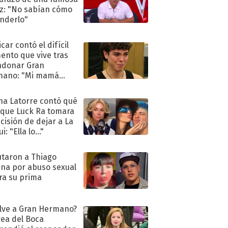
iz: "No sabían cómo
nderlo"
car contó el difícil
nto que vive tras
ndonar Gran
mano: "Mi mamá
ió..."
na Latorre contó qué
 que Luck Ra tomara
ecisión de dejar a La
i: "Ella lo..."
taron a Thiago
na por abuso sexual
ra su prima
lve a Gran Hermano?
ea del Boca