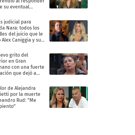
rendió al responder
e su eventual
eso al reality
s judicial para
a Nara: todos los
les del juicio que le
 Alex Caniggia y sus
imos pasos
uevo grito del
rior en Gran
ano con una fuerte
ación que dejó a
oya en shock:
idora"
olor de Alejandra
ietti por la muerte
eandro Rud: "Me
piento"