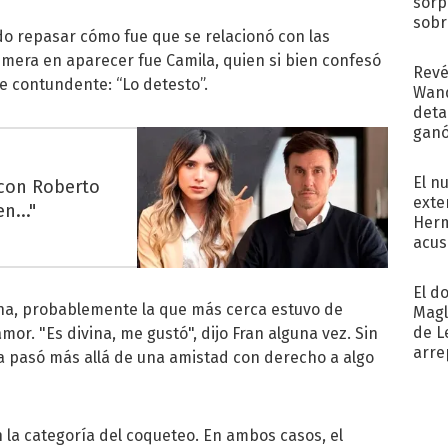
sorp
sobr
udo repasar cómo fue que se relacionó con las
regr
primera en aparecer fue Camila, quien si bien confesó
Revé
fue contundente: “Lo detesto”.
Wand
detal
ganó
próx
El n
 con Roberto
exte
n..."
Herm
acus
Pinc
"Tra
El d
na, probablemente la que más cerca estuvo de
Magl
de L
or. "Es divina, me gustó", dijo Fran alguna vez. Sin
arre
a pasó más allá de una amistad con derecho a algo
n la categoría del coqueteo. En ambos casos, el