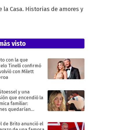
e la Casa. Historias de amores y
más visto
oto con la que
elo Tinelli confirmó
volvió con Milett
eroa
 Stoessel y una
sión que encendió la
mica familiar:
nes quedarían
ra de su boda
l de Brito anunció el
razo de una famosa