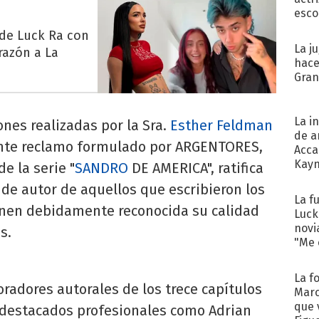
esco
 de Luck Ra con
La j
razón a La
hace
Gra
La i
ones realizadas por la Sra.
Esther Feldman
de a
uente reclamo formulado por ARGENTORES,
Acca
Kayn
e la serie "
SANDRO
DE AMERICA", ratifica
cum
de autor de aquellos que escribieron los
La f
ienen debidamente reconocida su calidad
Luck
novi
s.
"Me e
La f
oradores autorales de los trece capítulos
Marc
que 
 destacados profesionales como Adrian