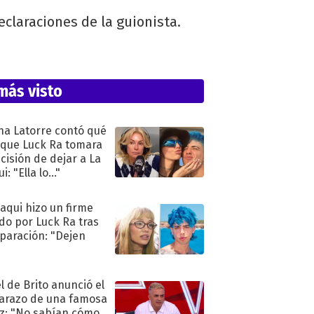
eclaraciones de la guionista.
más visto
na Latorre contó qué
 que Luck Ra tomara
ecisión de dejar a La
i: "Ella lo..."
oaqui hizo un firme
do por Luck Ra tras
eparación: "Dejen
"
l de Brito anunció el
razo de una famosa
iz: "No sabían cómo