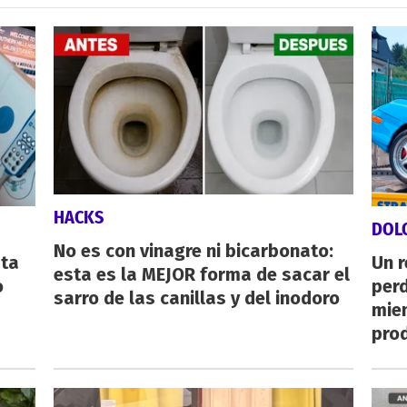
HACKS
DOL
No es con vinagre ni bicarbonato:
sta
Un 
esta es la MEJOR forma de sacar el
o
perd
sarro de las canillas y del inodoro
mie
pro