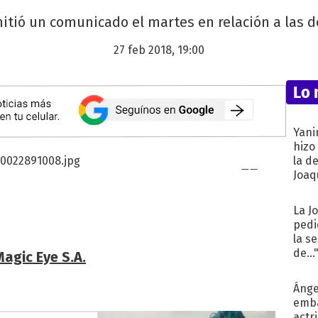
itió un comunicado el martes en relación a las d
27 feb 2018, 19:00
Lo 
Yani
hizo
la d
Joaqu
La J
pedi
la s
de...
agic Eye S.A.
Ánge
emba
actr