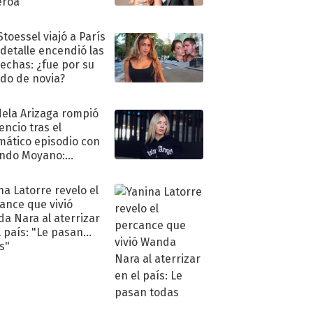
eroa
Stoessel viajó a París
 detalle encendió las
echas: ¿fue por su
ido de novia?
ela Arizaga rompió
lencio tras el
mático episodio con
ndo Moyano:
o..."
na Latorre revelo el
ance que vivió
a Nara al aterrizar
l país: "Le pasan
s"