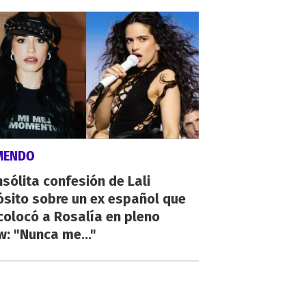
MENDO
nsólita confesión de Lali
sito sobre un ex español que
olocó a Rosalía en pleno
: "Nunca me..."