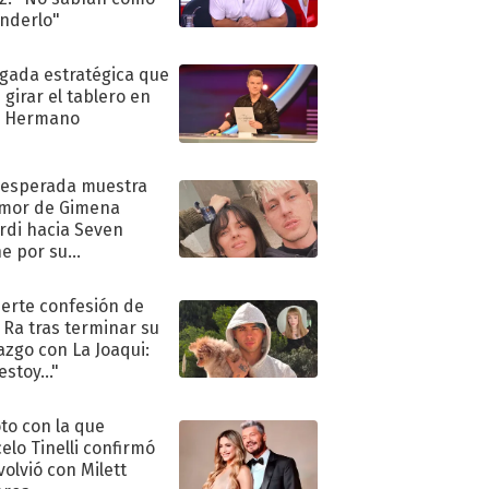
nderlo"
ugada estratégica que
 girar el tablero en
n Hermano
nesperada muestra
mor de Gimena
rdi hacia Seven
e por su
pleaños
uerte confesión de
 Ra tras terminar su
azgo con La Joaqui:
stoy..."
oto con la que
elo Tinelli confirmó
volvió con Milett