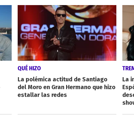
QUÉ HIZO
TRE
La polémica actitud de Santiago
La i
o
del Moro en Gran Hermano que hizo
Espó
estallar las redes
desc
show