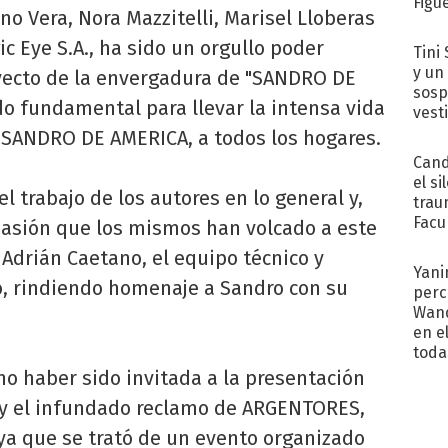
Figu
o Vera, Nora Mazzitelli, Marisel Lloberas
c Eye S.A., ha sido un orgullo poder
Tini 
y un
oyecto de la envergadura de "SANDRO DE
sosp
do fundamental para llevar la intensa vida
vest
, SANDRO DE AMERICA, a todos los hogares.
Cand
el si
 trabajo de los autores en lo general y,
trau
Facu
 pasión que los mismos han volcado a este
"Teng
. Adrián Caetano, el equipo técnico y
Yani
co, rindiendo homenaje a Sandro con su
perc
Wand
en e
toda
 no haber sido invitada a la presentación
y el infundado reclamo de ARGENTORES,
ya que se trató de un evento organizado