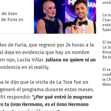
vest
n de Gran
La i
de Furia es
Char
ente
fulm
Her
El i
eo de Furia, que regresó por 24 horas a la
La J
al deja en evidencia que hay un nombre
Rosa
Ra l
n rojo, Lucila Villar.
Juliana no quiere ni un
violencia en el reality.
El s
cuad
la C
 le dijo que la visita de La Tora fue un
Wand
 generó el programa durante estos meses.
exp
sfit respondió:
"¿Por qué entró la mugrosa
 es tu Gran Hermano, es el Gran Hermano