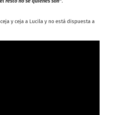
el resto no sé quiénes son"
.
ceja y ceja a Lucila y no está dispuesta a