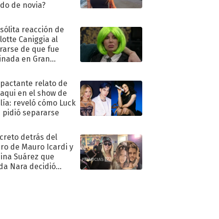
ido de novia?
nsólita reacción de
lotte Caniggia al
rarse de que fue
inada en Gran
mano
mpactante relato de
oaqui en el show de
lía: reveló cómo Luck
e pidió separarse
ecreto detrás del
ro de Mauro Icardi y
hina Suárez que
a Nara decidió
oner