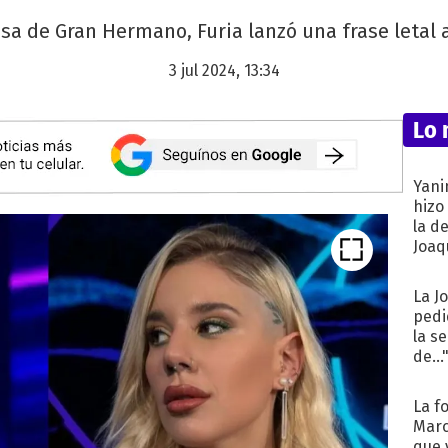
asa de Gran Hermano, Furia lanzó una frase letal al
3 jul 2024, 13:34
Lo 
Yani
hizo
la d
Joaqu
La J
pedi
la s
de...
La f
Marc
que 