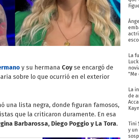
Figu
Ánge
emba
actr
esco
La f
Luck
ermano
y su hermana
Coy
se encargó de
novi
"Me e
ria sobre lo que ocurrió en el exterior
La i
de a
Acca
mó una lista negra, donde figuran famosos,
Kayn
istas que la criticaron duramente. En esa
cum
rgina Barbarossa, Diego Poggio y La Tora
.
Tini 
y un
sosp