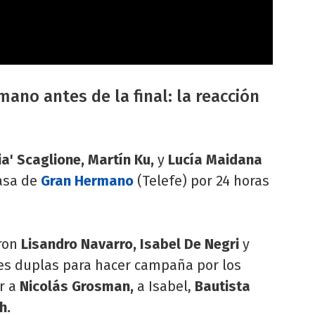
mano antes de la final: la reacción
ia' Scaglione, Martín Ku,
y
Lucía Maidana
casa de
Gran Hermano
(Telefe) por 24 horas
ron
Lisandro Navarro, Isabel De Negri
y
es duplas para hacer campaña por los
ar a
Nicolás Grosman,
a Isabel,
Bautista
h.