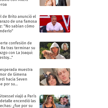
eroa
l de Brito anunció el
razo de una famosa
iz: "No sabían cómo
nderlo"
uerte confesión de
 Ra tras terminar su
azgo con La Joaqui:
stoy..."
nesperada muestra
mor de Gimena
rdi hacia Seven
e por su
pleaños
Stoessel viajó a París
 detalle encendió las
echas: ¿fue por su