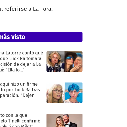
 referirse a La Tora.
más visto
na Latorre contó qué
 que Luck Ra tomara
ecisión de dejar a La
i: "Ella lo..."
oaqui hizo un firme
do por Luck Ra tras
eparación: "Dejen
"
oto con la que
elo Tinelli confirmó
volvió con Milett