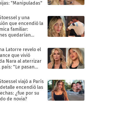
hijas: "Manipuladas"
 Stoessel y una
sión que encendió la
mica familiar:
nes quedarían
ra de su boda
na Latorre revelo el
ance que vivió
a Nara al aterrizar
l país: "Le pasan
s"
Stoessel viajó a París
 detalle encendió las
echas: ¿fue por su
ido de novia?