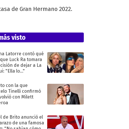
la casa de Gran Hermano 2022.
más visto
na Latorre contó qué
 que Luck Ra tomara
ecisión de dejar a La
i: "Ella lo..."
oto con la que
elo Tinelli confirmó
volvió con Milett
eroa
l de Brito anunció el
razo de una famosa
iz: "No sabían cómo