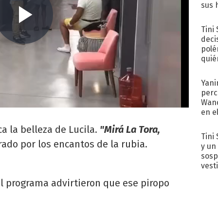
sus 
Tini
deci
polé
quié
afue
Yani
perc
Wand
en e
toda
 la belleza de Lucila.
"Mirá La Tora,
Tini 
ado por los encantos de la rubia.
y un
sosp
vest
el programa advirtieron que ese piropo