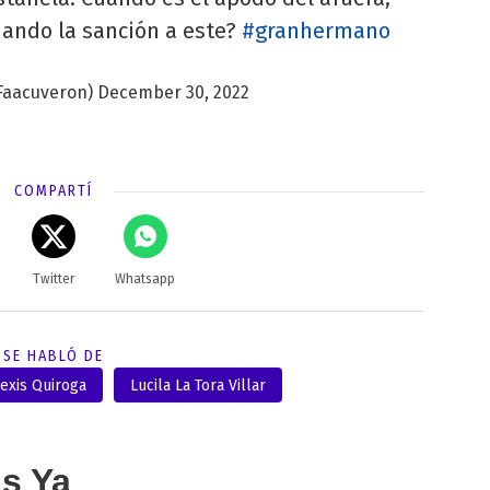
ando la sanción a este?
#granhermano
Faacuveron)
December 30, 2022
COMPARTÍ
Twitter
Whatsapp
SE HABLÓ DE
exis Quiroga
Lucila La Tora Villar
as Ya