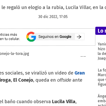
 le regaló un elogio a la rubia, Lucila Villar, en 
30 dic 2022, 17:05
Lo 
Yani
hizo
la d
Joaqu
La f
es sociales, se viralizó un video de
Gran
Marc
iroga
,
El Conejo
, queda en
ante
offside
que 
Figu
Ánge
del baño cuando observa
Lucila Villa
,
emba
actr