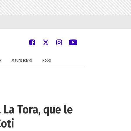
x
Mauro Icardi
Robo
La Tora, que le
oti