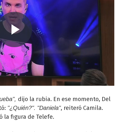
dijo la rubia. En ese momento, Del
rueba",
tó:
, reiteró Camila.
"¿Quién?".
"Daniela"
 la figura de Telefe.