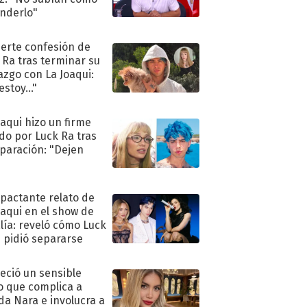
nderlo"
uerte confesión de
 Ra tras terminar su
azgo con La Joaqui:
stoy..."
oaqui hizo un firme
do por Luck Ra tras
eparación: "Dejen
"
mpactante relato de
oaqui en el show de
lía: reveló cómo Luck
e pidió separarse
eció un sensible
o que complica a
a Nara e involucra a