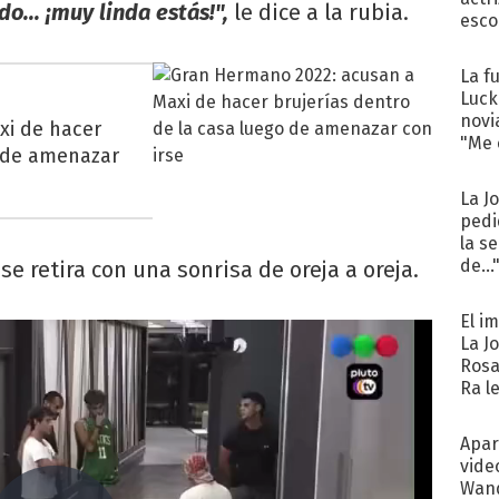
do... ¡muy linda estás!",
le dice a la rubia.
esco
La f
Luck
novi
xi de hacer
"Me e
o de amenazar
La J
pedi
la s
de...
 se retira con una sonrisa de oreja a oreja.
El i
La J
Rosa
Ra l
Apar
vide
Wand