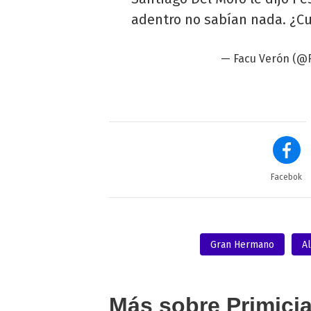
adentro no sabían nada. ¿Cu
— Facu Verón (@
Facebok
Gran Hermano
Al
Más sobre Primici