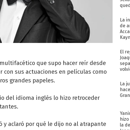
qued
La i
de a
Acca
Kayn
cum
El r
Joaq
multifacético que supo hacer reír desde
sepa
volv
 con sus actuaciones en películas como
otros grandes papeles.
La j
hace
Gra
o del idioma inglés lo hizo retroceder
tantes.
Yani
hizo
ó y aclaró por qué le dijo no al atrapante
la d