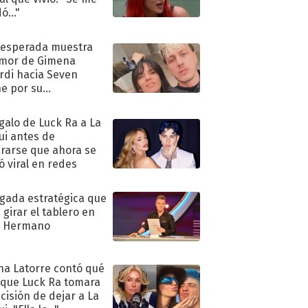
ó..."
nesperada muestra
mor de Gimena
rdi hacia Seven
e por su
pleaños
egalo de Luck Ra a La
ui antes de
rarse que ahora se
ió viral en redes
ugada estratégica que
 girar el tablero en
n Hermano
na Latorre contó qué
 que Luck Ra tomara
ecisión de dejar a La