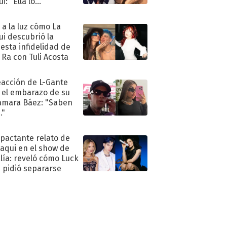
i: "Ella lo..."
ó a la luz cómo La
ui descubrió la
esta infidelidad de
 Ra con Tuli Acosta
eacción de L-Gante
 el embarazo de su
amara Báez: "Saben
."
mpactante relato de
oaqui en el show de
lía: reveló cómo Luck
e pidió separarse