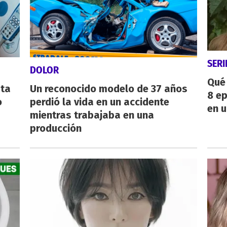
SERI
DOLOR
Qué 
sta
Un reconocido modelo de 37 años
8 ep
o
perdió la vida en un accidente
en u
mientras trabajaba en una
producción