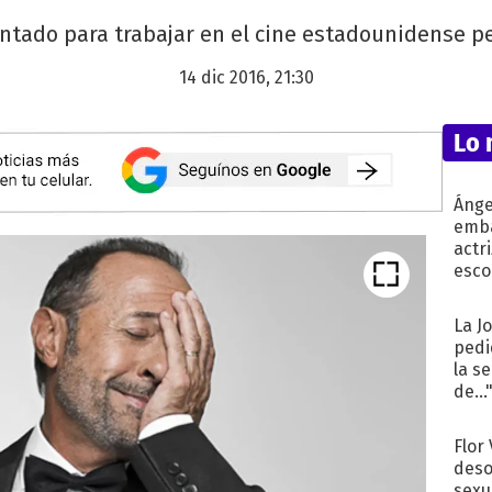
entado para trabajar en el cine estadounidense pe
14 dic 2016, 21:30
Lo 
Ánge
emba
actr
esco
La J
pedi
la s
de...
Flor
deso
sexu