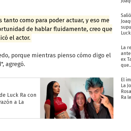
Joaqu
Sali
s tanto como para poder actuar, y eso me
Joaq
supu
portunidad de hablar fluidamente, creo que
Luck
có el actor.
La r
ante
iedo, porque mientras pienso cómo digo el
ex T
", agregó.
que..
El i
La J
Rosa
 de Luck Ra con
Ra l
razón a La