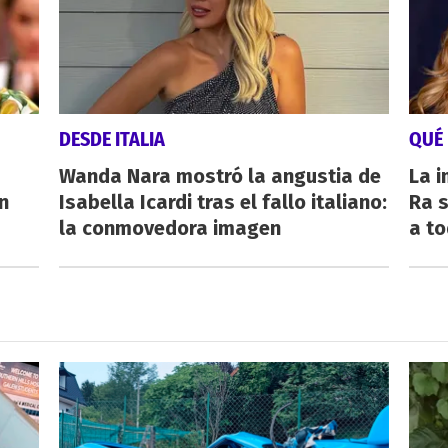
DESDE ITALIA
QUÉ
Wanda Nara mostró la angustia de
La i
n
Isabella Icardi tras el fallo italiano:
Ra s
la conmovedora imagen
a to