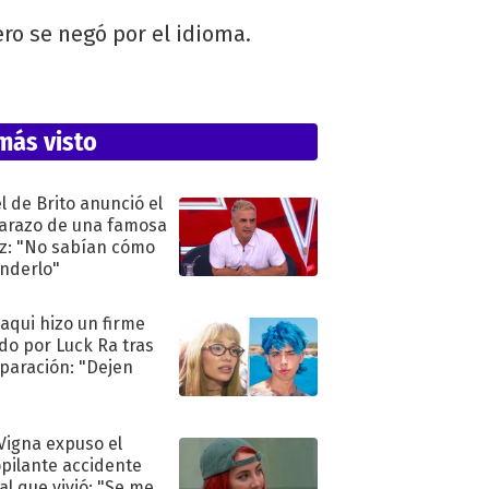
ro se negó por el idioma.
más visto
l de Brito anunció el
razo de una famosa
iz: "No sabían cómo
nderlo"
oaqui hizo un firme
do por Luck Ra tras
eparación: "Dejen
"
 Vigna expuso el
pilante accidente
al que vivió: "Se me