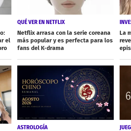
QUÉ VER EN NETFLIX
INVE
o:
Netflix arrasa con la serie coreana
La 
r el
más popular y es perfecta para los
reve
oro
fans del K-drama
epi
ASTROLOGÍA
JUE