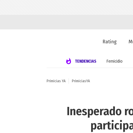
Rating
M
TENDENCIAS
Femicidio
Primicias YA
PrimiciasYA
Inesperado r
particip