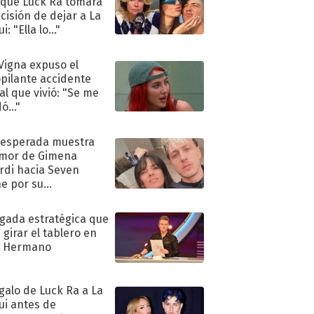
 que Luck Ra tomara
ecisión de dejar a La
i: "Ella lo..."
 Vigna expuso el
pilante accidente
al que vivió: "Se me
ó..."
nesperada muestra
mor de Gimena
rdi hacia Seven
e por su
pleaños
ugada estratégica que
 girar el tablero en
n Hermano
egalo de Luck Ra a La
ui antes de