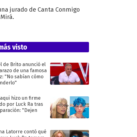
 una jurado de Canta Conmigo
Mirá.
más visto
l de Brito anunció el
razo de una famosa
iz: "No sabían cómo
nderlo"
oaqui hizo un firme
do por Luck Ra tras
eparación: "Dejen
"
na Latorre contó qué