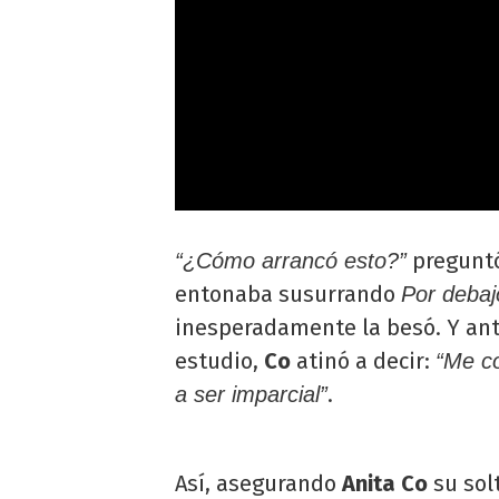
preguntó
“¿Cómo arrancó esto?”
entonaba susurrando
Por debaj
inesperadamente la besó. Y ante
estudio,
Co
atinó a decir:
“Me co
.
a ser imparcial”
Así, asegurando
Anita Co
su sol