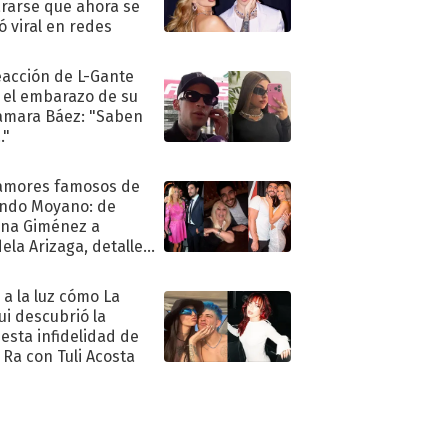
rarse que ahora se
ió viral en redes
eacción de L-Gante
 el embarazo de su
amara Báez: "Saben
."
amores famosos de
ndo Moyano: de
na Giménez a
ela Arizaga, detalles
u pasado
imental
ó a la luz cómo La
ui descubrió la
esta infidelidad de
 Ra con Tuli Acosta