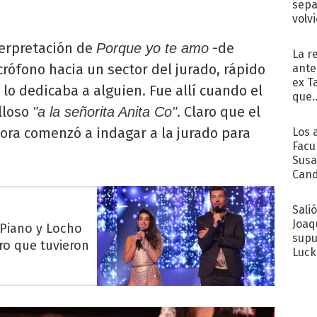
sepa
volv
nterpretación de
-de
Porque yo te amo
La r
rófono hacia un sector del jurado, rápido
ante
ex T
 lo dedicaba a alguien. Fue allí cuando el
que..
lloso
. Claro que el
"a la señorita Anita Co"
ra comenzó a indagar a la jurado para
Los 
Facu
Susa
Cand
de s
sent
Sali
Joaq
 Piano y Locho
supu
ro que tuvieron
Luck