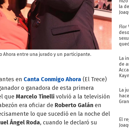
hizo
la d
Joaqu
Flor
deso
sexu
qued
Ahora entre una jurado y un participante.
La i
de a
Acca
Kayn
antes en
Canta Conmigo Ahora
(El Trece)
cum
 ganador o ganadora de esta primera
La j
hace
 el que
Marcelo Tinelli
volvió a la televisión
Gra
cabezón era oficiar de
Roberto Galán
en
ecisamente lo que sucedió en la noche del
El r
uel Ángel Roda
, cuando le declaró su
Joaq