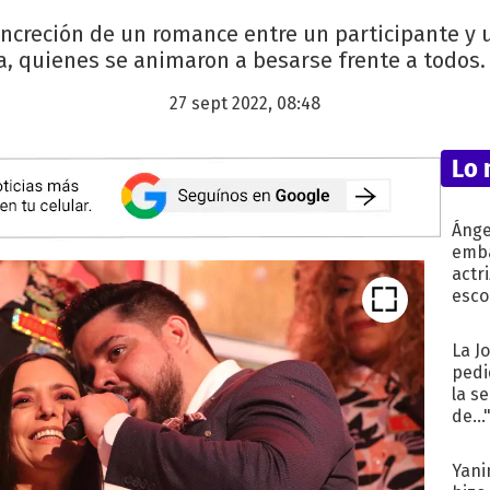
 concreción de un romance entre un participante y
a, quienes se animaron a besarse frente a todos. 
27 sept 2022, 08:48
Lo 
Ánge
emba
actr
esco
La J
pedi
la s
de...
Yani