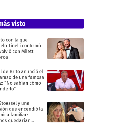
más visto
oto con la que
elo Tinelli confirmó
volvió con Milett
eroa
l de Brito anunció el
razo de una famosa
iz: "No sabían cómo
nderlo"
 Stoessel y una
sión que encendió la
mica familiar:
nes quedarían
ra de su boda