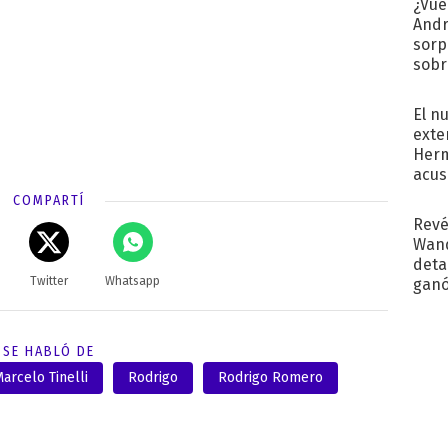
¿Vue
Andr
sorp
sobr
regr
El n
exte
Herm
acus
Pinc
COMPARTÍ
"Tra
Revé
Wand
detal
Twitter
Whatsapp
ganó
próx
SE HABLÓ DE
arcelo Tinelli
Rodrigo
Rodrigo Romero