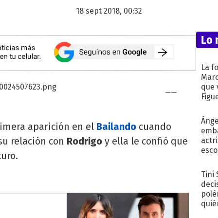
18 sept 2018, 00:32
Lo 
La f
Marc
que 
Figu
Ánge
rimera aparición en el
Bailando
cuando
emba
su relación con
Rodrigo
y ella le confió que
actr
esco
turo.
Tini
deci
polé
quié
afue