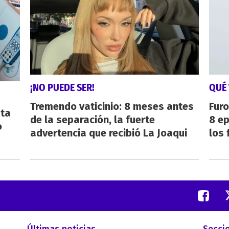
¡NO PUEDE SER!
QUÉ 
Tremendo vaticinio: 8 meses antes
Furo
sta
de la separación, la fuerte
8 ep
o
advertencia que recibió La Joaqui
los 
Últimas noticias
Secci