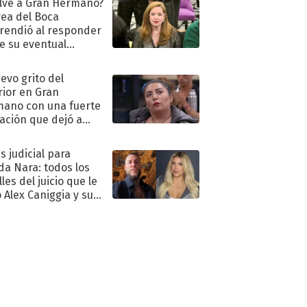
lve a Gran Hermano?
ea del Boca
rendió al responder
e su eventual
eso al reality
uevo grito del
rior en Gran
ano con una fuerte
ación que dejó a
oya en shock:
idora"
s judicial para
a Nara: todos los
les del juicio que le
 Alex Caniggia y sus
imos pasos