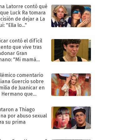
na Latorre contó qué
 que Luck Ra tomara
ecisión de dejar a La
i: "Ella lo..."
car contó el difícil
nto que vive tras
ndonar Gran
mano: "Mi mamá
ió..."
olémico comentario
liana Guercio sobre
amilia de Juanicar en
n Hermano que
tó la furia en redes
taron a Thiago
na por abuso sexual
ra su prima