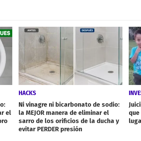
HACKS
INVE
o:
Ni vinagre ni bicarbonato de sodio:
Juic
r el
la MEJOR manera de eliminar el
que 
oro
sarro de los orificios de la ducha y
luga
evitar PERDER presión