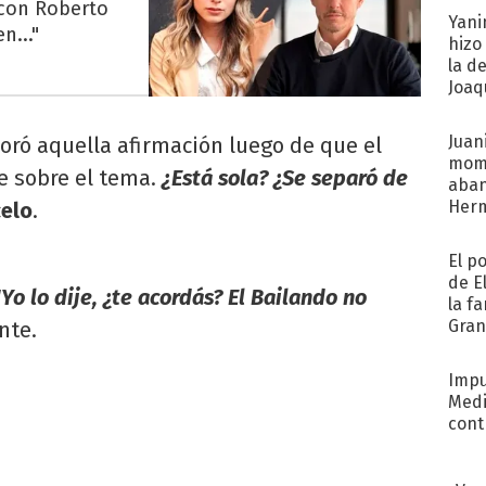
 con Roberto
Yani
n..."
hizo
la d
Joaqu
Juani
oró aquella afirmación luego de que el
mome
e sobre el tema.
¿Está sola? ¿Se separó de
aba
Her
elo
.
recib
El p
de E
"Yo lo dije, ¿te acordás? El Bailando no
la f
Gra
nte.
desa
Impu
Medi
cont