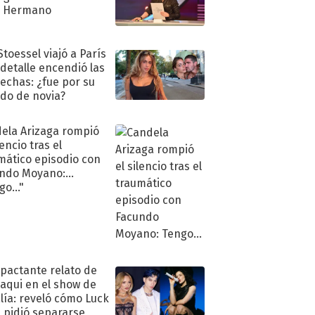
n Hermano
Stoessel viajó a París
 detalle encendió las
echas: ¿fue por su
ido de novia?
ela Arizaga rompió
lencio tras el
mático episodio con
ndo Moyano:
o..."
mpactante relato de
oaqui en el show de
lía: reveló cómo Luck
e pidió separarse