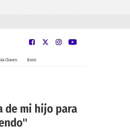
ula Chaves
Bono
a de mi hijo para
iendo"