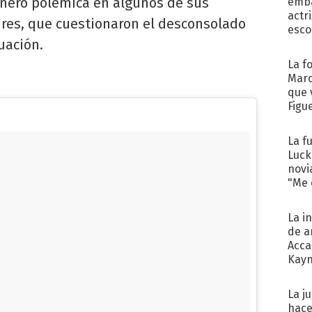
eró polémica en algunos de sus
emba
actr
res, que cuestionaron el desconsolado
esco
uación.
La f
Marc
que 
Figu
La f
Luck
novi
"Me e
La i
de a
Acca
Kayn
cum
La j
hace