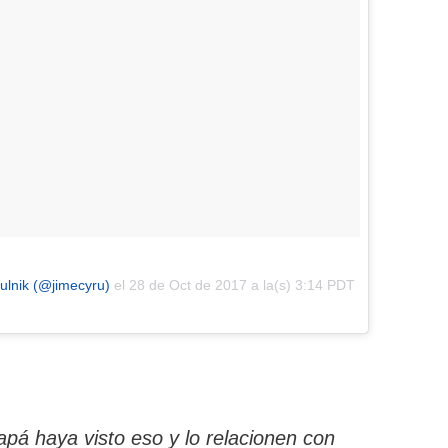
ulnik (@jimecyru)
el
28 de Oct de 2017 a la(s) 3:14 PDT
á haya visto eso y lo relacionen con