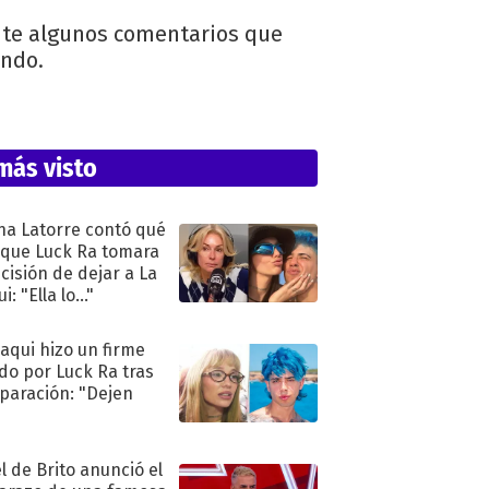
ante algunos comentarios que
ando.
más visto
na Latorre contó qué
 que Luck Ra tomara
ecisión de dejar a La
i: "Ella lo..."
oaqui hizo un firme
do por Luck Ra tras
eparación: "Dejen
"
l de Brito anunció el