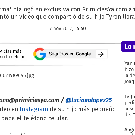
firma" dialogó en exclusiva con PrimiciasYa.com 
ntó un video que compartió de su hijo Tyron llor
7 nov 2017, 14:40
Lo 
Yani
hizo
la d
Joaqu
La J
iano@primiciasya.com
/
@lucianolopez25
pedi
ideo en
Instagram
de su hijo más pequeño
la s
de...
 daba el teléfono celular.
Ánge