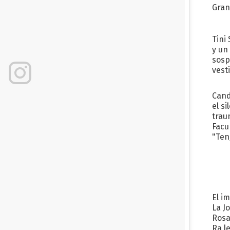
Gra
Tini 
y un
sosp
vest
Cand
el si
trau
Facu
"Teng
El i
La J
Rosa
Ra l