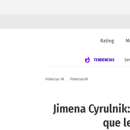
Rating
M
TENDENCIAS
Se
Primicias YA
PrimiciasYA
Jimena Cyrulnik:
que l