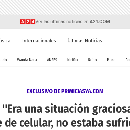
Ver las ultimas noticias en
A24.COM
úsica
Internacionales
Últimas Noticias
nado
Wanda Nara
ANSES
Netflix
Robo
Boca
Pa
EXCLUSIVO DE PRIMICIASYA.COM
 "Era una situación gracios
e de celular, no estaba sufr