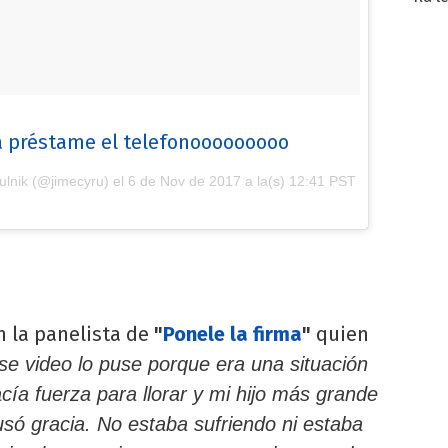
 préstame el telefonooooooooo
ulnik (@jimecyru) el
6 de Nov de 2017 a la(s) 12:41 PST
 la panelista de
"
Ponele la firma
"
quien
se video lo puse porque era una situación
cía fuerza para llorar y mi hijo más grande
só gracia. No estaba sufriendo ni estaba