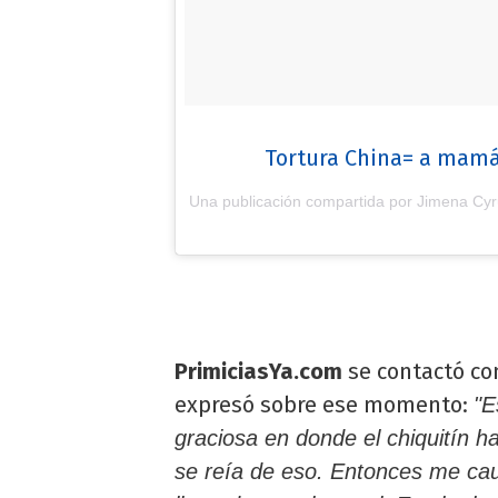
Tortura China= a mamá
Una publicación compartida por Jimena Cyr
PrimiciasYa.com
se contactó con
expresó sobre ese momento:
"E
graciosa en donde el chiquitín ha
se reía de eso. Entonces me cau