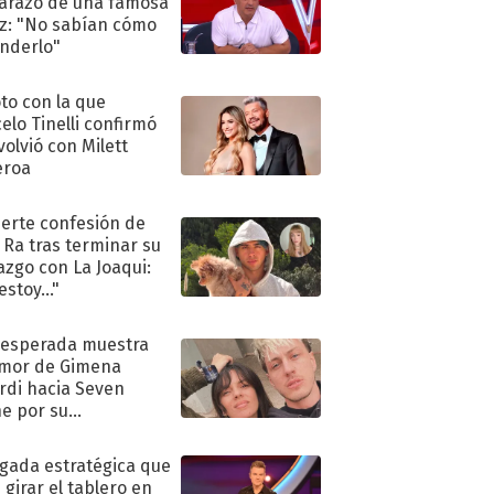
razo de una famosa
iz: "No sabían cómo
nderlo"
oto con la que
elo Tinelli confirmó
volvió con Milett
eroa
uerte confesión de
 Ra tras terminar su
azgo con La Joaqui:
stoy..."
nesperada muestra
mor de Gimena
rdi hacia Seven
e por su
pleaños
ugada estratégica que
 girar el tablero en