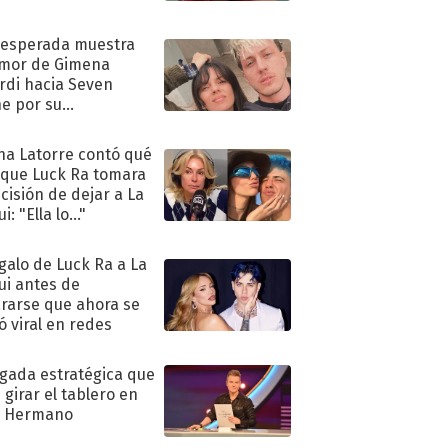
nesperada muestra
mor de Gimena
rdi hacia Seven
e por su
pleaños
na Latorre contó qué
 que Luck Ra tomara
ecisión de dejar a La
i: "Ella lo..."
egalo de Luck Ra a La
ui antes de
rarse que ahora se
ió viral en redes
ugada estratégica que
 girar el tablero en
n Hermano