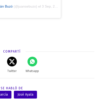
ián Buzó
(@juansebuzo) el
3 Sep, 2018 a las 9:55 PDT
COMPARTÍ
Twitter
Whatsapp
SE HABLÓ DE
arcía
José Ayala