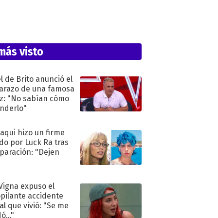
más visto
l de Brito anunció el
razo de una famosa
iz: "No sabían cómo
nderlo"
oaqui hizo un firme
do por Luck Ra tras
eparación: "Dejen
"
 Vigna expuso el
pilante accidente
al que vivió: "Se me
ó..."