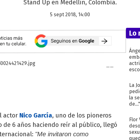
Stand Up en Medellín, Colombia.
5 sept 2018, 14:00
Lo 
Ánge
emba
actr
esco
La J
pedi
la s
de...
l actor
Nico García
, uno de los pioneros
Flor
 de 6 años haciendo reír al público, llegó
deso
sexu
ternacional:
"Me invitaron como
qued