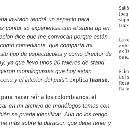
Sali
Joaq
ada invitado tendrá un espacio para
supu
Luck
ez contar su experiencia con el stand up en
vitación dice que me convocan porque están
La r
r como comediante, que comparta mi
ante
ex T
ste tipo de espectáculos y como director de
que..
, ya que llevo unos 20 talleres de stand
rgieron monologuistas que hoy están
El i
La J
, explica
Juanse
.
ena y el interior del país"
Rosa
Ra l
para hacer reír a los colombianos, el
car en mi archivo de monólogos temas con
bién se pueda identificar. Aún no los tengo
rme más sobre la duración que debe tener y