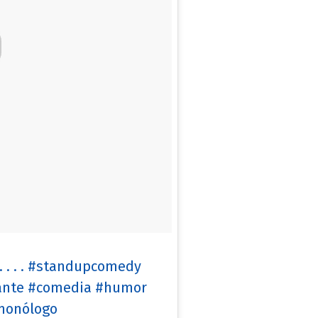
 . . . #standupcomedy
ante #comedia #humor
monólogo