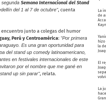
Semana Internacional del Stand
la segunda
, cuenta
ellín del 1 al 7 de octubre"
La i
de a
Acca
Kayn
cum
l encuentro junto a colegas del humor
Yani
guay, Perú y Centroamérica
:
"Por primera
hizo
paraguayo. Es una gran oportunidad para
la d
Joaqu
apa del stand up comedy latinoamericano,
tes en festivales internacionales de este
El r
nvitaron por el nombre que me gané en
Joaq
sepa
, relata.
stand up sin parar"
volv
La j
hace
Gra