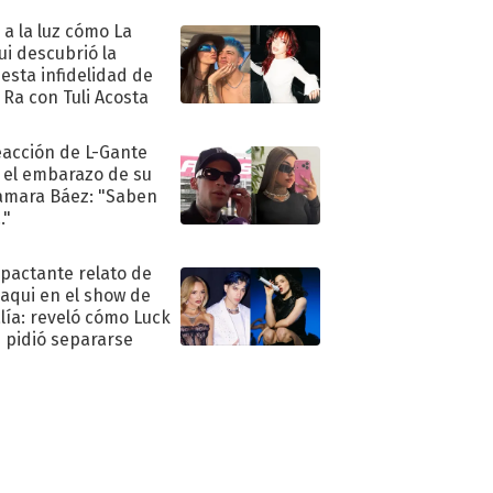
ó a la luz cómo La
ui descubrió la
esta infidelidad de
 Ra con Tuli Acosta
eacción de L-Gante
 el embarazo de su
amara Báez: "Saben
."
mpactante relato de
oaqui en el show de
lía: reveló cómo Luck
e pidió separarse