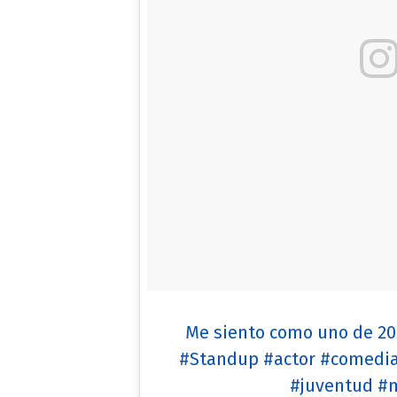
Me siento como uno de 20.
#Standup #actor #comedi
#juventud #