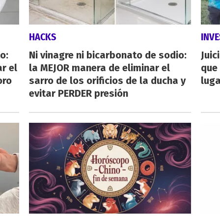
HACKS
INVE
o:
Ni vinagre ni bicarbonato de sodio:
Juic
r el
la MEJOR manera de eliminar el
que 
oro
sarro de los orificios de la ducha y
luga
evitar PERDER presión