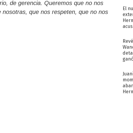
torio, de gerencia. Queremos que no nos
El n
 nosotras, que nos respeten, que no nos
exte
Herm
acus
Pinc
"Tra
Revé
Wand
detal
ganó
próx
Juani
mome
aba
Her
recib