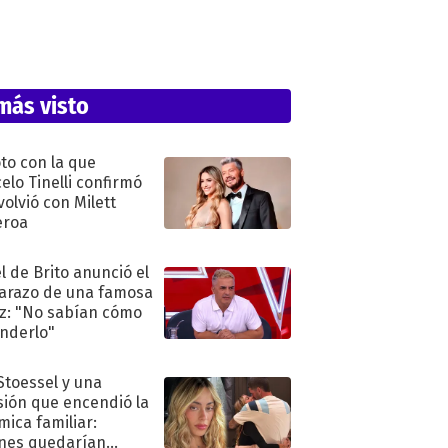
más visto
oto con la que
elo Tinelli confirmó
volvió con Milett
eroa
l de Brito anunció el
razo de una famosa
iz: "No sabían cómo
nderlo"
 Stoessel y una
sión que encendió la
mica familiar:
nes quedarían