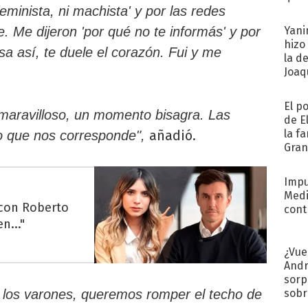
eminista, ni machista' y por las redes
afue
. Me dijeron 'por qué no te informás' y por
Yani
hizo
a así, te duele el corazón. Fui y me
la d
Joaqu
El p
aravilloso, un momento bisagra. Las
de E
añadió.
la f
o que nos corresponde",
Gra
desa
Impu
Medi
 con Roberto
cont
n..."
¿Vue
Andr
sorp
sobr
los varones, queremos romper el techo de
regr