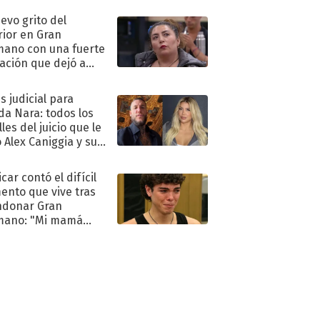
uevo grito del
rior en Gran
ano con una fuerte
ación que dejó a
oya en shock:
idora"
s judicial para
a Nara: todos los
les del juicio que le
 Alex Caniggia y sus
imos pasos
car contó el difícil
nto que vive tras
ndonar Gran
mano: "Mi mamá
ió..."