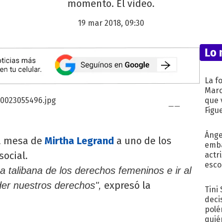
momento. El video.
19 mar 2018, 09:30
Lo 
La f
Marc
que 
Figu
Ánge
la mesa de
Mirtha Legrand
a uno de los
emba
ocial.
actr
esco
na talibana de los derechos femeninos e ir al
expresó la
er nuestros derechos",
Tini
deci
polé
quié