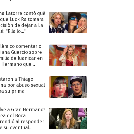
ra de su boda
na Latorre contó qué
 que Luck Ra tomara
ecisión de dejar a La
i: "Ella lo..."
olémico comentario
liana Guercio sobre
amilia de Juanicar en
n Hermano que
tó la furia en redes
taron a Thiago
na por abuso sexual
ra su prima
lve a Gran Hermano?
ea del Boca
rendió al responder
e su eventual
eso al reality