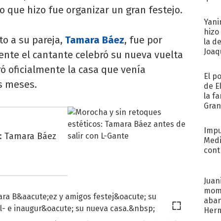
afue
o que hizo fue organizar un gran festejo.
Yani
hizo
to a su pareja,
Tamara Báez
, fue por
la d
Joaqu
ente el cantante celebró su nueva vuelta
ó oficialmente la casa que venía
El p
s meses.
de E
la f
Gra
desa
Impu
s: Tamara Báez
Medi
cont
Juani
mome
aba
Her
recib