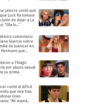
ra de su boda
na Latorre contó qué
 que Luck Ra tomara
ecisión de dejar a La
i: "Ella lo..."
olémico comentario
liana Guercio sobre
amilia de Juanicar en
n Hermano que
tó la furia en redes
taron a Thiago
na por abuso sexual
ra su prima
car contó el difícil
nto que vive tras
ndonar Gran
mano: "Mi mamá
ió..."