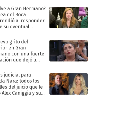
lve a Gran Hermano?
ea del Boca
rendió al responder
e su eventual
eso al reality
uevo grito del
rior en Gran
ano con una fuerte
ación que dejó a
oya en shock:
idora"
s judicial para
a Nara: todos los
les del juicio que le
 Alex Caniggia y sus
imos pasos