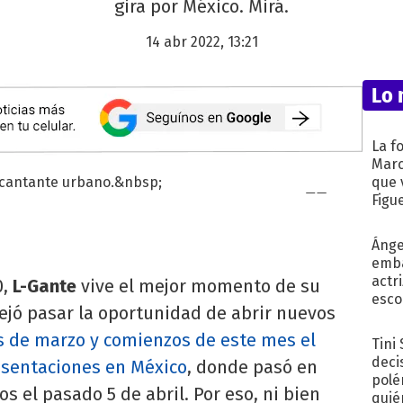
gira por México. Mirá.
14 abr 2022, 13:21
Lo 
La f
Marc
que 
Figu
Ánge
emba
actr
0,
L-Gante
vive el mejor momento de su
esco
 dejó pasar la oportunidad de abrir nuevos
es de marzo y comienzos de este mes el
Tini
deci
esentaciones en México
, donde pasó en
polé
os el pasado 5 de abril. Por eso, ni bien
quié