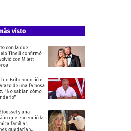
más visto
oto con la que
elo Tinelli confirmó
volvió con Milett
eroa
l de Brito anunció el
razo de una famosa
iz: "No sabían cómo
nderlo"
 Stoessel y una
sión que encendió la
mica familiar:
nes quedarían