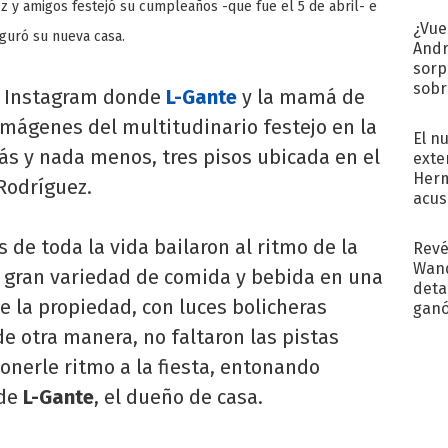
z y amigos festejó su cumpleaños -que fue el 5 de abril- e
¿Vue
guró su nueva casa.
Andr
sorp
sobr
de Instagram donde
L-Gante
y la mamá de
regr
mágenes del multitudinario festejo en la
El n
s y nada menos, tres pisos ubicada en el
exte
Herm
Rodríguez.
acus
Pinc
"Tra
 de toda la vida bailaron al ritmo de la
Revé
Wand
 gran variedad de comida y bebida en una
detal
e la propiedad, con luces bolicheras
ganó
próx
de otra manera, no faltaron las pistas
onerle ritmo a la fiesta, entonando
 de
L-Gante
, el dueño de casa.