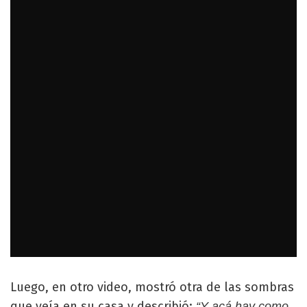
Luego, en otro video, mostró otra de las sombras
que veía en su casa y describió:
“Y acá hay como