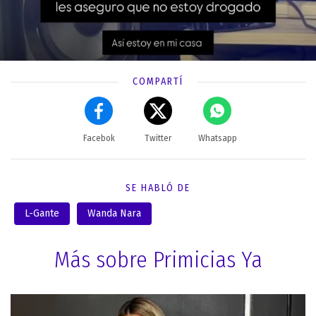
COMPARTÍ
Facebok
Twitter
Whatsapp
SE HABLÓ DE
L-Gante
Wanda Nara
Más sobre Primicias Ya