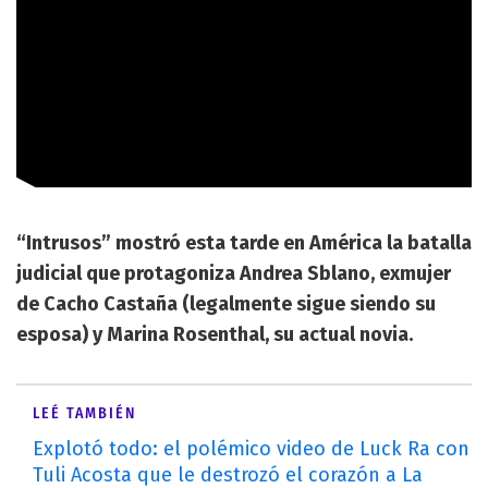
“Intrusos” mostró esta tarde en América la batalla
judicial que protagoniza Andrea Sblano, exmujer
de Cacho Castaña (legalmente sigue siendo su
esposa) y Marina Rosenthal, su actual novia.
LEÉ TAMBIÉN
Explotó todo: el polémico video de Luck Ra con
Tuli Acosta que le destrozó el corazón a La