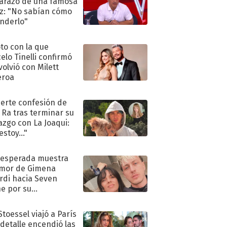
razo de una famosa
iz: "No sabían cómo
nderlo"
oto con la que
elo Tinelli confirmó
volvió con Milett
eroa
uerte confesión de
 Ra tras terminar su
azgo con La Joaqui:
stoy..."
nesperada muestra
mor de Gimena
rdi hacia Seven
e por su
pleaños
Stoessel viajó a París
 detalle encendió las