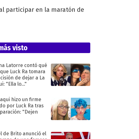
al participar en la maratón de
más visto
na Latorre contó qué
 que Luck Ra tomara
ecisión de dejar a La
i: "Ella lo..."
oaqui hizo un firme
do por Luck Ra tras
eparación: "Dejen
"
l de Brito anunció el