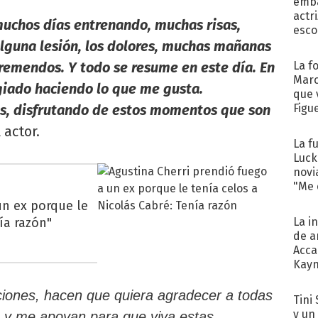
emba
actr
uchos días entrenando, muchas risas,
esco
lguna lesión, los dolores, muchas mañanas
tremendos. Y todo se resume en este día. En
La f
Marc
giado haciendo lo que me gusta.
que 
s, disfrutando de estos momentos que son
Figu
 actor.
La f
Luck
novi
"Me e
un ex porque le
ía razón"
La i
de a
Acca
Kayn
cum
iones, hacen que quiera agradecer a todas
Tini 
y un
 y me apoyan para que viva estas