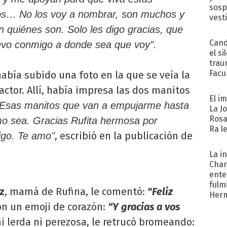
sosp
os… No los voy a nombrar, son muchos y
vest
 quiénes son. Solo les digo gracias, que
Cand
llevo conmigo a donde sea que voy”.
el si
trau
Facu
abía subido una foto en la que se veía la
"Teng
actor. Allí, había impresa las dos manitos
El i
"Esas manitos que van a empujarme hasta
La J
Rosa
omo sea. Gracias Rufita hermosa por
Ra l
, escribió en la publicación de
igo. Te amo"
La i
Char
ente
fulm
z
, mamá de Rufina, le comentó:
"Feliz
Her
on un emoji de corazón:
“Y gracias a vos
ni lerda ni perezosa, le retrucó bromeando: