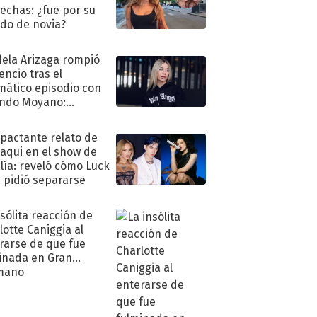
echas: ¿fue por su
ido de novia?
ela Arizaga rompió
lencio tras el
mático episodio con
ndo Moyano:
o..."
mpactante relato de
oaqui en el show de
lía: reveló cómo Luck
e pidió separarse
nsólita reacción de
lotte Caniggia al
rarse de que fue
inada en Gran
mano