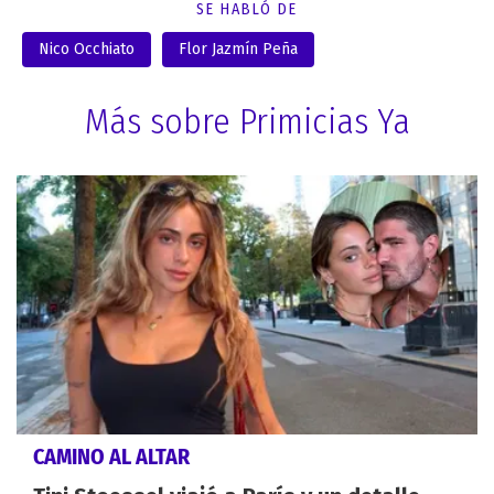
SE HABLÓ DE
Nico Occhiato
Flor Jazmín Peña
Más sobre Primicias Ya
CAMINO AL ALTAR