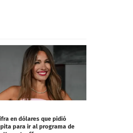
!
ifra en dólares que pidió
ita para ir al programa de