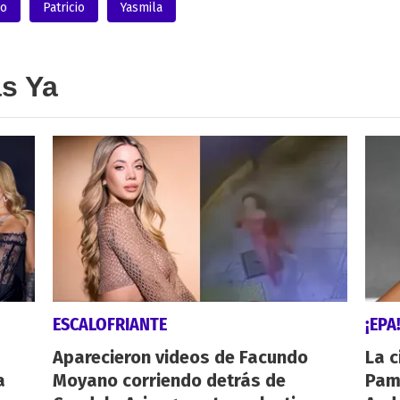
o
Patricio
Yasmila
as Ya
ESCALOFRIANTE
¡EPA
Aparecieron videos de Facundo
La c
a
Moyano corriendo detrás de
Pamp