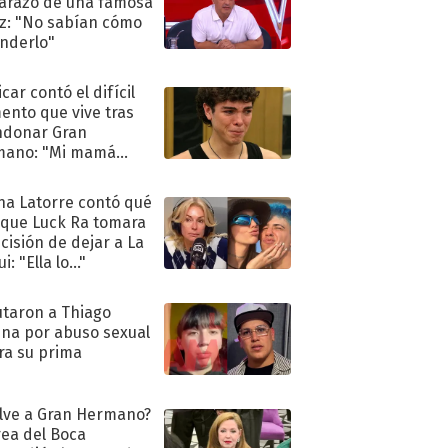
razo de una famosa
iz: "No sabían cómo
nderlo"
car contó el difícil
nto que vive tras
ndonar Gran
mano: "Mi mamá
ió..."
na Latorre contó qué
 que Luck Ra tomara
ecisión de dejar a La
i: "Ella lo..."
taron a Thiago
na por abuso sexual
ra su prima
lve a Gran Hermano?
ea del Boca