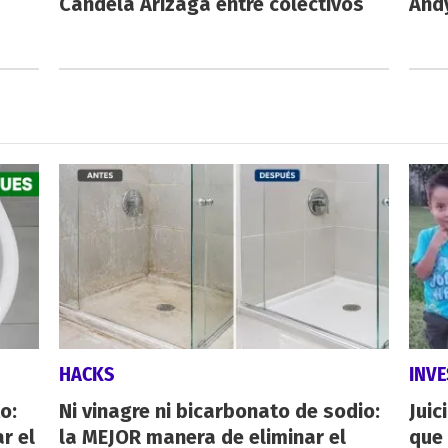
Candela Arizaga entre colectivos
And
HACKS
INVE
o:
Ni vinagre ni bicarbonato de sodio:
Juic
r el
la MEJOR manera de eliminar el
que 