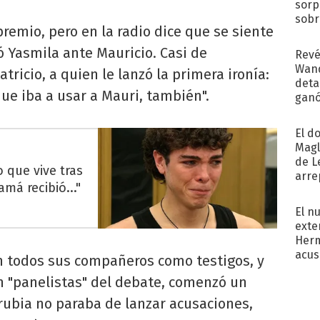
sorp
sobr
premio, pero en la radio dice que se siente
regr
ó Yasmila ante Mauricio. Casi de
Revé
Wand
ricio, a quien le lanzó la primera ironía:
detal
ue iba a usar a Mauri, también".
ganó
próx
El d
Magl
de L
 que vive tras
arre
á recibió..."
El n
exte
Herm
acus
n todos sus compañeros como testigos, y
Pinc
 "panelistas" del debate, comenzó un
"Tra
 rubia no paraba de lanzar acusaciones,