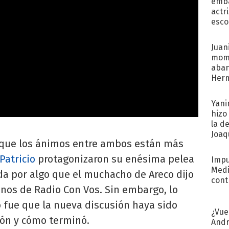
emba
actr
esco
Juani
mome
aba
Her
recib
Yani
hizo
la d
Joaqu
que los ánimos entre ambos están más
Patricio
protagonizaron su enésima pelea
Impu
Medi
da por algo que el muchacho de Areco dijo
cont
onos de Radio Con Vos. Sin embargo, lo
 fue que la nueva discusión haya sido
¿Vue
ión y cómo terminó.
Andr