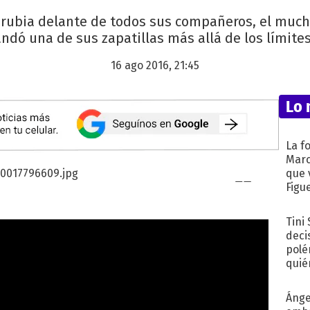
 rubia delante de todos sus compañeros, el muc
andó una de sus zapatillas más allá de los límites
16 ago 2016, 21:45
Lo 
La f
Marc
que 
Figu
Tini
deci
polé
quié
afue
Ánge