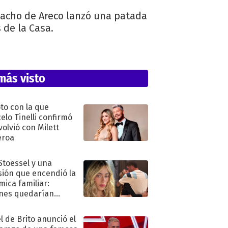
hacho de Areco lanzó una patada
 de la Casa.
más visto
oto con la que
elo Tinelli confirmó
volvió con Milett
eroa
 Stoessel y una
sión que encendió la
mica familiar:
nes quedarían
ra de su boda
l de Brito anunció el