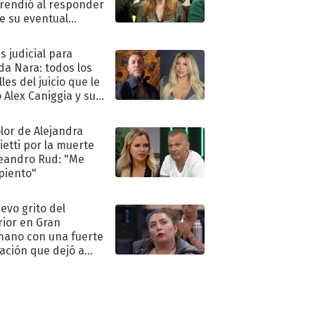
rendió al responder
e su eventual
eso al reality
s judicial para
a Nara: todos los
les del juicio que le
 Alex Caniggia y sus
imos pasos
olor de Alejandra
ietti por la muerte
eandro Rud: "Me
piento"
uevo grito del
rior en Gran
ano con una fuerte
ación que dejó a
oya en shock:
idora"