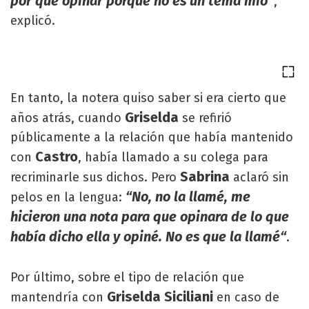
por qué opinar porque no es un tema mío”
,
explicó.
En tanto, la notera quiso saber si era cierto que
Griselda
años atrás, cuando
se refirió
públicamente a la relación que había mantenido
Castro
con
, había llamado a su colega para
Sabrina
recriminarle sus dichos. Pero
aclaró sin
“No, no la llamé, me
pelos en la lengua:
hicieron una nota para que opinara de lo que
había dicho ella y opiné. No es que la llamé“
.
Por último, sobre el tipo de relación que
Griselda Siciliani
mantendría con
en caso de