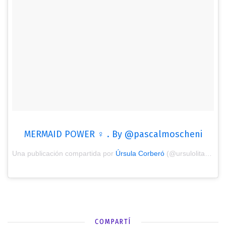
MERMAID POWER ♀️ . By @pascalmoscheni
Una publicación compartida por
Úrsula Corberó
(@ursulolita) el
6 
COMPARTÍ