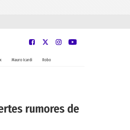
x
Mauro Icardi
Robo
uertes rumores de