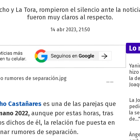
o y La Tora, rompieron el silencio ante la notic
fueron muy claros al respecto.
14 abr 2023, 21:50
Lo 
Yani
hizo
la d
Joaqu
La J
ho Castañares
es una de las parejas que
pedi
mano 2022,
aunque por estas horas, tras
la s
de...
s dichos de él, la relación fue puesta en
onar rumores de separación.
Ánge