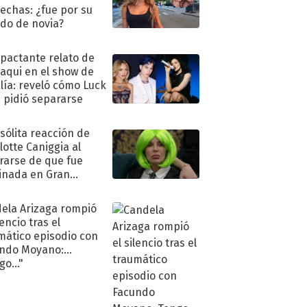
echas: ¿fue por su
ido de novia?
mpactante relato de
oaqui en el show de
lía: reveló cómo Luck
e pidió separarse
nsólita reacción de
lotte Caniggia al
rarse de que fue
inada en Gran
mano
ela Arizaga rompió
lencio tras el
mático episodio con
ndo Moyano:
o..."