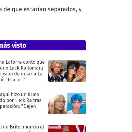
ia de que estarían separados, y
más visto
na Latorre contó qué
 que Luck Ra tomara
ecisión de dejar a La
i: "Ella lo..."
oaqui hizo un firme
do por Luck Ra tras
eparación: "Dejen
"
l de Brito anunció el