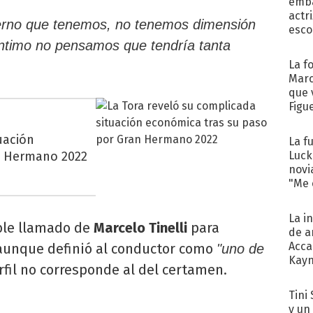
emba
actr
terno que tenemos, no tenemos dimensión
esco
íntimo no pensamos que tendría tanta
La f
Marc
que 
Figu
uación
La f
n Hermano 2022
Luck
novi
"Me e
La i
ble llamado de
Marcelo Tinelli
para
de a
Acca
 aunque definió al conductor como
"uno de
Kayn
fil no corresponde al del certamen.
cum
Tini 
y un