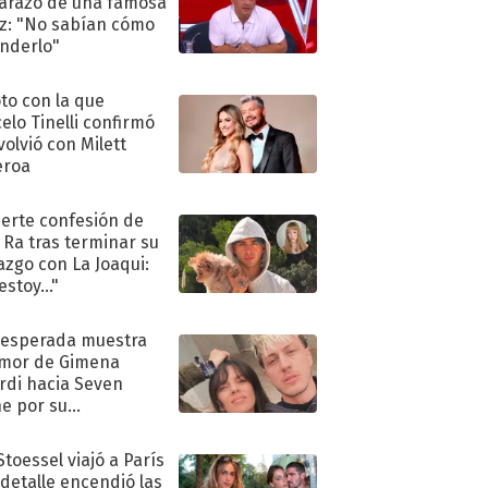
razo de una famosa
iz: "No sabían cómo
nderlo"
oto con la que
elo Tinelli confirmó
volvió con Milett
eroa
uerte confesión de
 Ra tras terminar su
azgo con La Joaqui:
stoy..."
nesperada muestra
mor de Gimena
rdi hacia Seven
e por su
pleaños
Stoessel viajó a París
 detalle encendió las