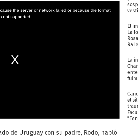
sosp
vest
El i
La J
Rosa
Ra l
La i
Char
ente
fulm
Her
Cand
el si
trau
Facu
"Teng
egado de Uruguay con su padre, Rodo, habló