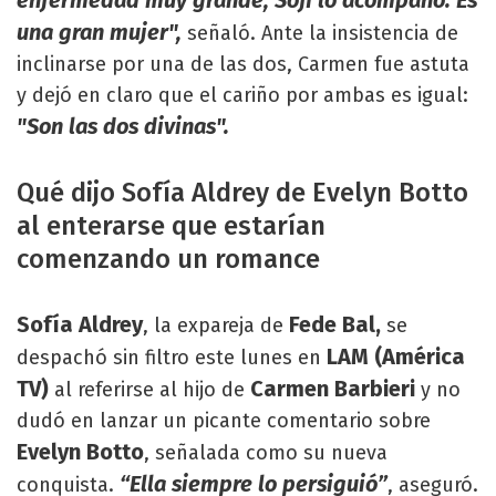
enfermedad muy grande, Sofi lo acompañó. Es
una gran mujer",
señaló. Ante la insistencia de
inclinarse por una de las dos, Carmen fue astuta
y dejó en claro que el cariño por ambas es igual:
"Son las dos divinas".
Qué dijo Sofía Aldrey de Evelyn Botto
al enterarse que estarían
comenzando un romance
Sofía Aldrey
Fede Bal,
, la expareja de
se
LAM (América
despachó sin filtro este lunes en
TV)
Carmen Barbieri
al referirse al hijo de
y no
dudó en lanzar un picante comentario sobre
Evelyn Botto
, señalada como su nueva
“Ella siempre lo persiguió”
conquista.
, aseguró.