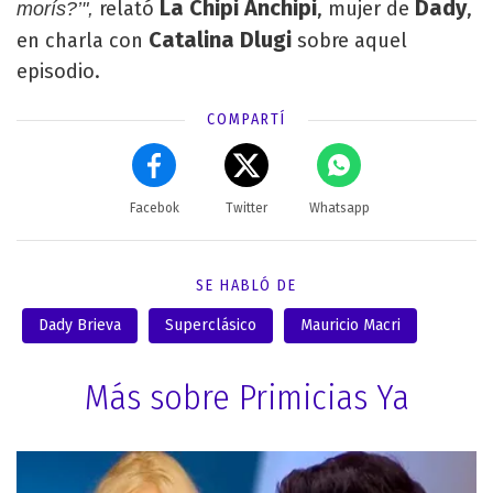
La Chipi Anchipi
Dady
relató
, mujer de
,
morís?’",
Catalina Dlugi
en charla con
sobre aquel
episodio.
COMPARTÍ
Facebok
Twitter
Whatsapp
SE HABLÓ DE
Dady Brieva
Superclásico
Mauricio Macri
Más sobre Primicias Ya