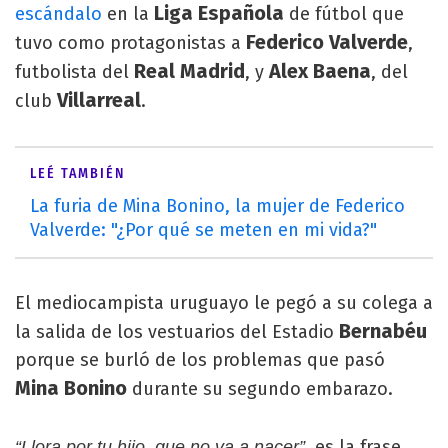
Liga Española
escándalo
en la
de fútbol que
Federico Valverde
tuvo como protagonistas a
,
Real Madrid
Alex Baena
futbolista del
, y
, del
Villarreal
club
.
LEÉ TAMBIÉN
La furia de Mina Bonino, la mujer de Federico
Valverde: "¿Por qué se meten en mi vida?"
El mediocampista uruguayo le pegó a su colega a
Bernabéu
la salida de los vestuarios del Estadio
porque se burló de los problemas que pasó
Mina Bonino
durante su segundo embarazo.
es la frase
“Llora por tu hijo, que no va a nacer”,