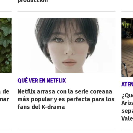
producción
QUÉ VER EN NETFLIX
ATE
a de
Netflix arrasa con la serie coreana
¿Qu
inar
más popular y es perfecta para los
Ariz
fans del K-drama
sep
Vale