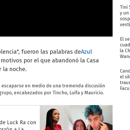
Tini 
y un
sosp
vest
El s
cuad
la C
lencia", fueron las palabras de
Azul
Wand
s motivos por el que abandonó la Casa
exp
r la noche.
Cand
el si
trau
de escaparse en medio de una tremenda discusión
Facu
o grupo, encabezados por Tincho, Luifa y Mauricio.
"Teng
 de Luck Ra con
razón a La