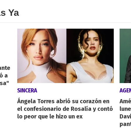
as Ya
ante
ó a
osa"
SINCERA
AGE
Ángela Torres abrió su corazón en
Amér
el confesionario de Rosalía y contó
lune
lo peor que le hizo un ex
Davi
pan