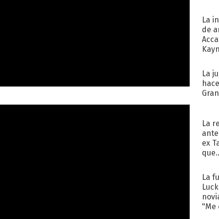
La i
de a
Acca
Kayn
cum
La j
hace
Gra
La r
ante
ex T
que..
La f
Luck
novi
"Me e