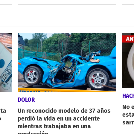
HAC
DOLOR
No e
sta
Un reconocido modelo de 37 años
esta
o
perdió la vida en un accidente
sarr
mientras trabajaba en una