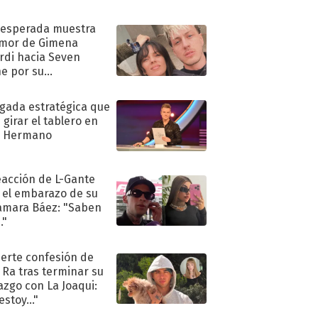
nesperada muestra
mor de Gimena
rdi hacia Seven
e por su
pleaños
ugada estratégica que
 girar el tablero en
n Hermano
eacción de L-Gante
 el embarazo de su
amara Báez: "Saben
."
uerte confesión de
 Ra tras terminar su
azgo con La Joaqui:
stoy..."