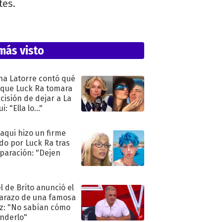
tes.
más visto
na Latorre contó qué
 que Luck Ra tomara
ecisión de dejar a La
i: "Ella lo..."
oaqui hizo un firme
do por Luck Ra tras
eparación: "Dejen
"
l de Brito anunció el
razo de una famosa
iz: "No sabían cómo
nderlo"