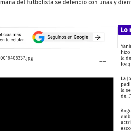
mana del futbolista se defendió con uñas y dien
Lo 
Yani
hizo
la d
Joaqu
La J
pedi
la s
de...
Ánge
emba
actr
esco