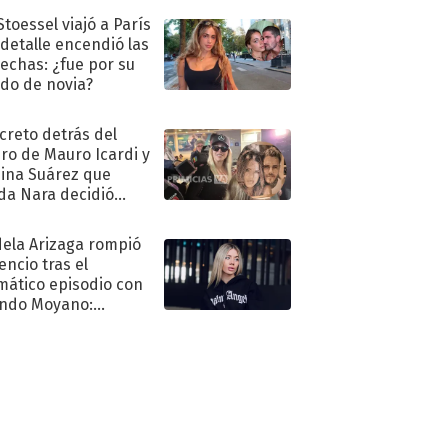
Stoessel viajó a París
 detalle encendió las
echas: ¿fue por su
ido de novia?
ecreto detrás del
ro de Mauro Icardi y
hina Suárez que
a Nara decidió
oner
ela Arizaga rompió
lencio tras el
mático episodio con
ndo Moyano:
o..."