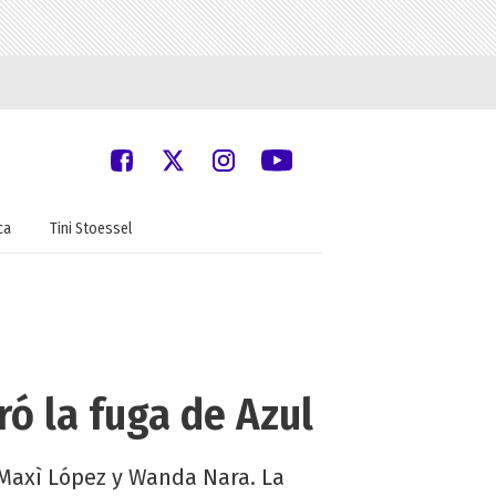
ca
Tini Stoessel
ó la fuga de Azul
n Maxì López y Wanda Nara. La