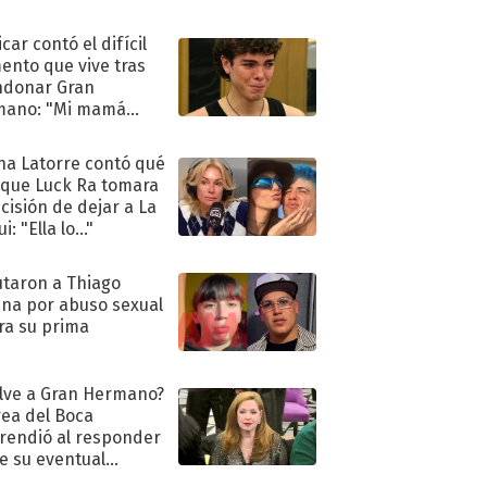
car contó el difícil
nto que vive tras
ndonar Gran
mano: "Mi mamá
ió..."
na Latorre contó qué
 que Luck Ra tomara
ecisión de dejar a La
i: "Ella lo..."
taron a Thiago
na por abuso sexual
ra su prima
lve a Gran Hermano?
ea del Boca
rendió al responder
e su eventual
eso al reality