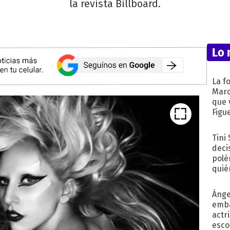
la revista Billboard.
Lo 
La f
Marc
que 
Figu
Tini
deci
polé
quié
afue
Ánge
emba
actr
esco