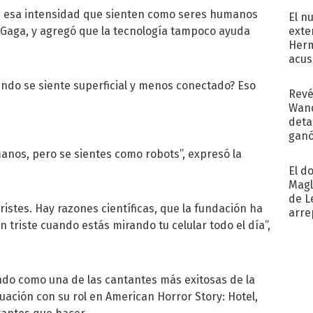
e esa intensidad que sienten como seres humanos
El n
exte
 Gaga, y agregó que la tecnología tampoco ayuda
Herm
acus
Pinc
ndo se siente superficial y menos conectado? Eso
"Tra
Revé
Wand
detal
ganó
próx
manos, pero se sientes como robots”, expresó la
El d
Magl
de L
ristes. Hay razones científicas, que la fundación ha
arre
n triste cuando estás mirando tu celular todo el día”,
ndo como una de las cantantes más exitosas de la
tuación con su rol en American Horror Story: Hotel,