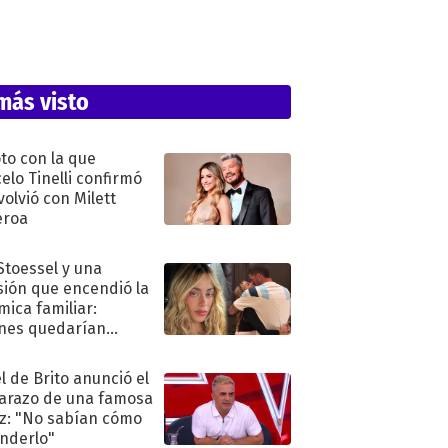
más visto
oto con la que
elo Tinelli confirmó
volvió con Milett
eroa
 Stoessel y una
sión que encendió la
mica familiar:
nes quedarían
ra de su boda
l de Brito anunció el
razo de una famosa
iz: "No sabían cómo
nderlo"