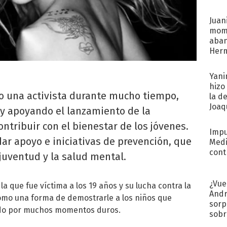
Juani
mome
aba
Her
recib
Yani
hizo
o una activista durante mucho tiempo,
la d
Joaqu
y apoyando el lanzamiento de la
ntribuir con el bienestar de los jóvenes.
Impu
ar apoyo e iniciativas de prevención, que
Medi
cont
 juventud y la salud mental.
¿Vue
la que fue víctima a los 19 años y su lucha contra la
Andr
 como una forma de demostrarle a los niños que
sorp
ado por muchos momentos duros.
sobr
regr