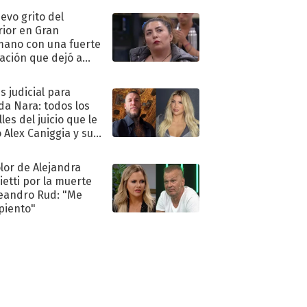
uevo grito del
rior en Gran
ano con una fuerte
ación que dejó a
oya en shock:
idora"
s judicial para
a Nara: todos los
les del juicio que le
 Alex Caniggia y sus
imos pasos
olor de Alejandra
ietti por la muerte
eandro Rud: "Me
piento"