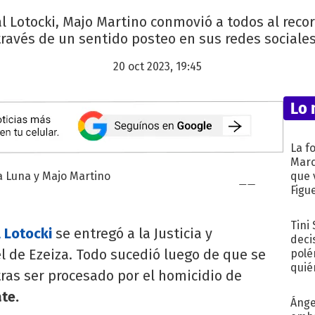
al Lotocki, Majo Martino conmovió a todos al recor
través de un sentido posteo en sus redes sociales
20 oct 2023, 19:45
Lo 
La f
Marc
que 
Figu
Tini
 Lotocki
se entregó a la Justicia y
deci
l de Ezeiza. Todo sucedió luego de que se
polé
quié
ras ser procesado por el homicidio de
afue
te.
Ánge