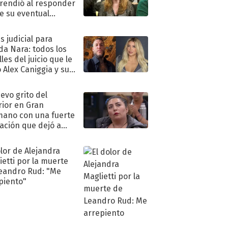
rendió al responder
e su eventual
eso al reality
s judicial para
a Nara: todos los
les del juicio que le
 Alex Caniggia y sus
imos pasos
uevo grito del
rior en Gran
ano con una fuerte
ación que dejó a
oya en shock:
idora"
olor de Alejandra
ietti por la muerte
eandro Rud: "Me
piento"