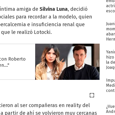
emba
actr
 íntima amiga de
Silvina Luna
, decidió
esco
ciales para recordar a la modelo, quien
ercalcemia e insuficiencia renal que
Juani
mome
que le realizó Lotocki.
aba
Her
recib
Yani
hizo
 con Roberto
la d
n..."
Joaqu
Impu
Medi
cont
ieron al ser compañeras en reality del
¿Vue
Andr
 a partir de ahí se volvieron muy cercanas