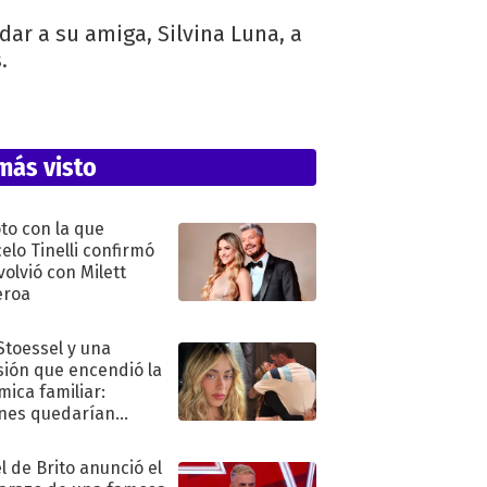
dar a su amiga, Silvina Luna, a
.
más visto
oto con la que
elo Tinelli confirmó
volvió con Milett
eroa
 Stoessel y una
sión que encendió la
mica familiar:
nes quedarían
ra de su boda
l de Brito anunció el