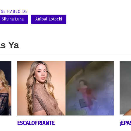
SE HABLÓ DE
Silvina Luna
Aníbal Lotocki
as Ya
ESCALOFRIANTE
¡EPA