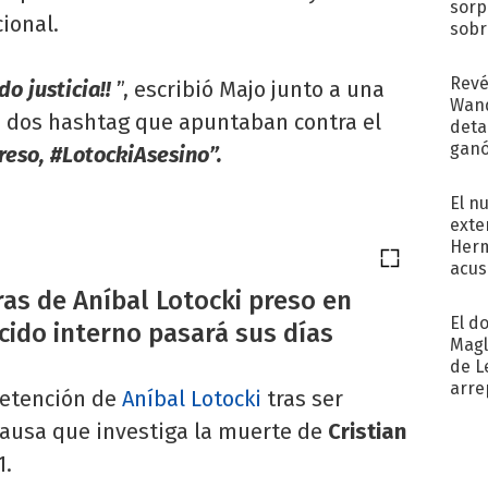
sorp
ional.
sobr
regr
Revé
o justicia!!
”, escribió Majo junto a una
Wand
uyó dos hashtag que apuntaban contra el
detal
ganó
eso, #LotockiAsesino”.
próx
El n
exte
Herm
acus
Pinc
as de Aníbal Lotocki preso en
"Tra
El d
cido interno pasará sus días
Magl
de L
arre
detención de
Aníbal Lotocki
tras ser
causa que investiga la muerte de
Cristian
1.