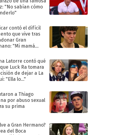
razo de una famosa
iz: "No sabían cómo
nderlo"
car contó el difícil
nto que vive tras
ndonar Gran
mano: "Mi mamá
ió..."
na Latorre contó qué
 que Luck Ra tomara
ecisión de dejar a La
i: "Ella lo..."
taron a Thiago
na por abuso sexual
ra su prima
lve a Gran Hermano?
ea del Boca