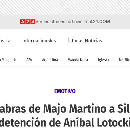
Ver las ultimas noticias en
A24.COM
úsica
Internacionales
Últimas Noticias
a Maglietti
AFA
Argentina
Wanda Nara
Iglesia
Netflix
EMOTIVO
abras de Majo Martino a Sil
detención de Aníbal Lotock