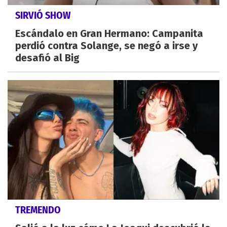
SIRVIÓ SHOW
Escándalo en Gran Hermano: Campanita
perdió contra Solange, se negó a irse y
desafió al Big
TREMENDO