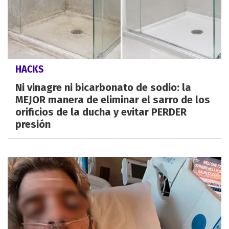
HACKS
Ni vinagre ni bicarbonato de sodio: la
MEJOR manera de eliminar el sarro de los
orificios de la ducha y evitar PERDER
presión