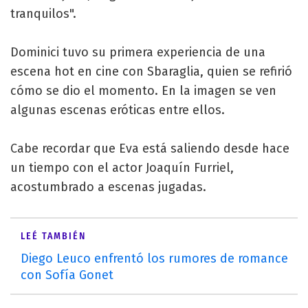
tranquilos".
Dominici tuvo su primera experiencia de una
escena hot en cine con Sbaraglia, quien se refirió
cómo se dio el momento. En la imagen se ven
algunas escenas eróticas entre ellos.
Cabe recordar que Eva está saliendo desde hace
un tiempo con el actor Joaquín Furriel,
acostumbrado a escenas jugadas.
LEÉ TAMBIÉN
Diego Leuco enfrentó los rumores de romance
con Sofía Gonet