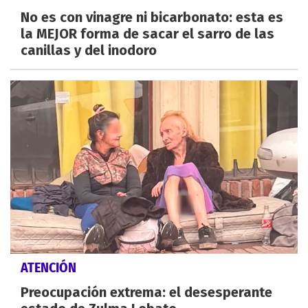
No es con vinagre ni bicarbonato: esta es
la MEJOR forma de sacar el sarro de las
canillas y del inodoro
ATENCIÓN
Preocupación extrema: el desesperante