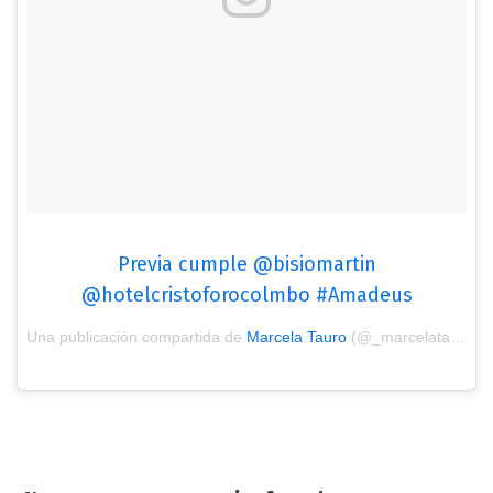
Previa cumple @bisiomartin
@hotelcristoforocolmbo #Amadeus
Una publicación compartida de
Marcela Tauro
(@_marcelatauro) el