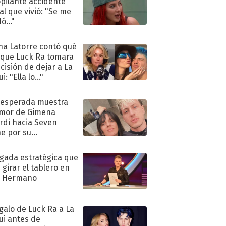
pilante accidente
al que vivió: "Se me
ó..."
na Latorre contó qué
 que Luck Ra tomara
ecisión de dejar a La
i: "Ella lo..."
nesperada muestra
mor de Gimena
rdi hacia Seven
e por su
pleaños
ugada estratégica que
 girar el tablero en
n Hermano
egalo de Luck Ra a La
ui antes de