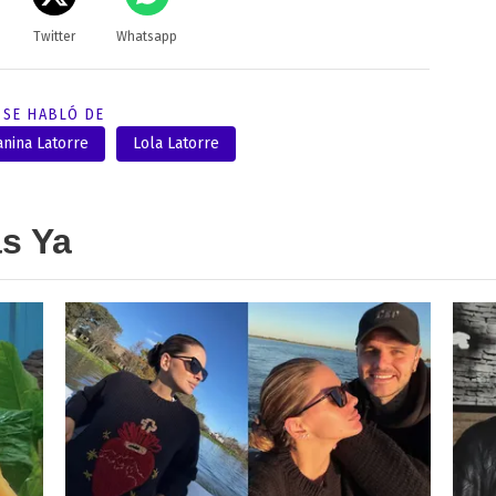
Twitter
Whatsapp
SE HABLÓ DE
anina Latorre
Lola Latorre
as Ya