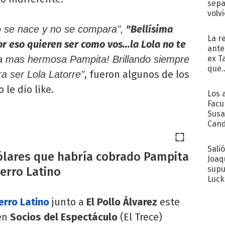
sepa
volv
"Bellísima
o se nace y no se compara",
La r
r eso quieren ser como vos...la Lola no te
ante
ex T
a mas hermosa Pampita! Brillando siempre
que..
, fueron algunos de los
ra ser Lola Latorre"
le dio like.
Los 
Facu
Susa
Cand
de s
sent
Sali
dólares que habría cobrado Pampita
Joaq
supu
ierro Latino
Luck
erro Latino
junto a
El Pollo Álvarez
este
en
Socios del Espectáculo
(El Trece)