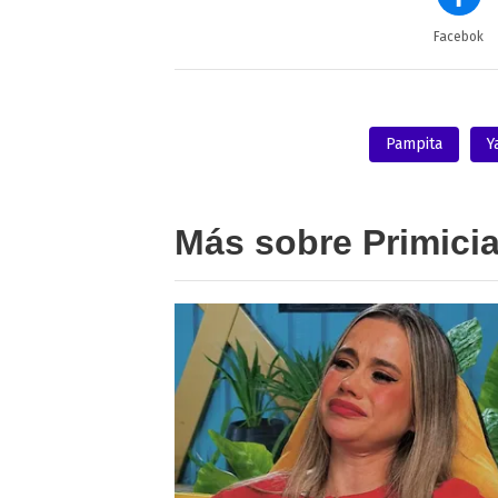
Facebok
Pampita
Y
Más sobre Primici