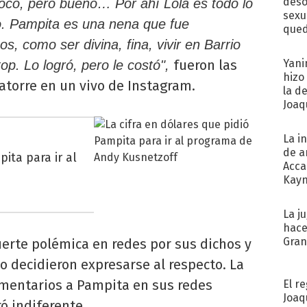
deso
oco, pero bueno… Por ahí Lola es todo lo
sexu
o. Pampita es una nena que fue
qued
, como ser divina, fina, vivir en Barrio
fueron las
Yani
op. Lo logró, pero le costó",
hizo
atorre en un vivo de Instagram.
la d
Joaqu
La i
de a
ita para ir al
Acca
Kayn
cum
La j
hace
Gra
erte polémica en redes por sus dichos y
 decidieron expresarse al respecto. La
omentarios a Pampita en sus redes
El r
Joaq
ó indiferente.