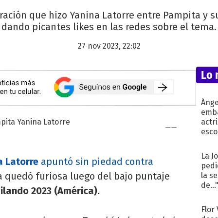
ación que hizo Yanina Latorre entre Pampita y su 
dando picantes likes en las redes sobre el tema.
27 nov 2023, 22:02
Lo 
Ánge
emba
actr
esco
La J
a Latorre
apuntó sin piedad contra
pedi
a quedó furiosa luego del bajo puntaje
la s
de...
ilando 2023 (América).
Flor