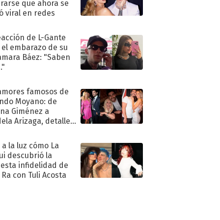
rarse que ahora se
ió viral en redes
eacción de L-Gante
 el embarazo de su
amara Báez: "Saben
."
amores famosos de
ndo Moyano: de
na Giménez a
ela Arizaga, detalles
u pasado
imental
ó a la luz cómo La
ui descubrió la
esta infidelidad de
 Ra con Tuli Acosta