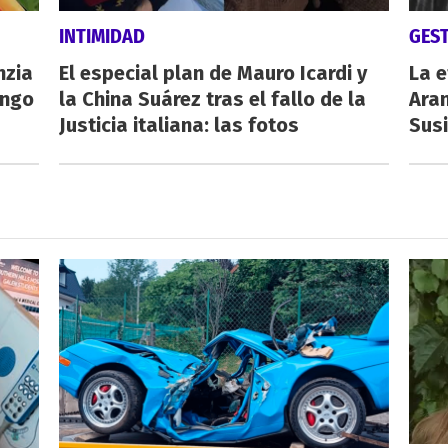
INTIMIDAD
GES
nzia
El especial plan de Mauro Icardi y
La e
engo
la China Suárez tras el fallo de la
Aran
Justicia italiana: las fotos
Susi