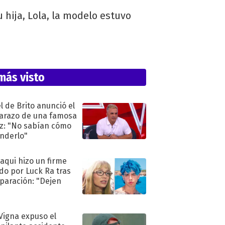
hija, Lola, la modelo estuvo
más visto
l de Brito anunció el
razo de una famosa
iz: "No sabían cómo
nderlo"
oaqui hizo un firme
do por Luck Ra tras
eparación: "Dejen
"
 Vigna expuso el