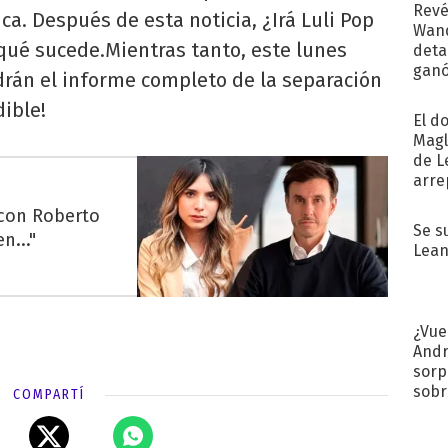
Revé
ca. Después de esta noticia, ¿Irá Luli Pop
Wand
qué sucede.Mientras tanto, este lunes
detal
ganó
drán el informe completo de la separación
próx
ible!
El d
Magl
de L
arre
 con Roberto
Se s
n..."
Lean
¿Vue
Andr
sorp
sobr
COMPARTÍ
regr