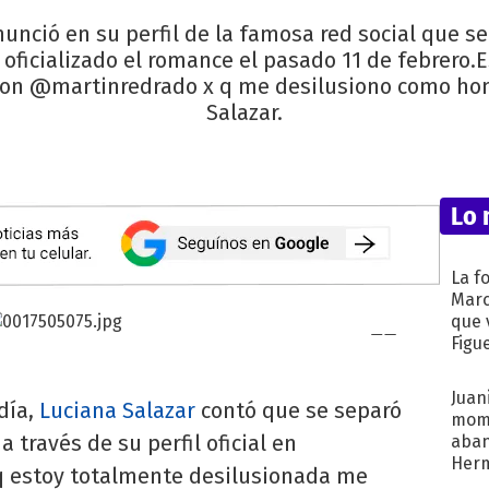
nunció en su perfil de la famosa red social que se
oficializado el romance el pasado 11 de febrero.
n con @martinredrado x q me desilusiono como ho
Salazar.
Lo 
La f
Marc
que 
Figu
Juani
día,
Luciana Salazar
contó que se separó
mome
a través de su perfil oficial en
aba
Her
 q estoy totalmente desilusionada me
recib