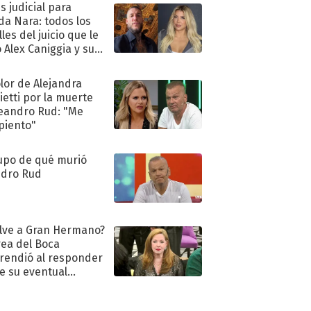
s judicial para
a Nara: todos los
les del juicio que le
 Alex Caniggia y sus
imos pasos
olor de Alejandra
ietti por la muerte
eandro Rud: "Me
piento"
upo de qué murió
dro Rud
lve a Gran Hermano?
ea del Boca
rendió al responder
e su eventual
eso al reality