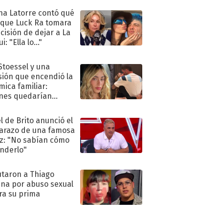
na Latorre contó qué
 que Luck Ra tomara
ecisión de dejar a La
i: "Ella lo..."
 Stoessel y una
sión que encendió la
mica familiar:
nes quedarían
ra de su boda
l de Brito anunció el
razo de una famosa
iz: "No sabían cómo
nderlo"
taron a Thiago
na por abuso sexual
ra su prima