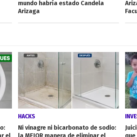
mundo habría estado Candela
Ariz
Arizaga
Fac
HACKS
INVE
o:
Ni vinagre ni bicarbonato de sodio:
Juic
r el
la MEJOR manera de eliminar el
que 