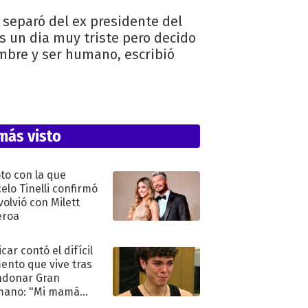
 separó del ex presidente del
Es un dia muy triste pero decido
mbre y ser humano, escribió
más visto
oto con la que
elo Tinelli confirmó
volvió con Milett
eroa
car contó el difícil
nto que vive tras
ndonar Gran
mano: "Mi mamá
ió..."