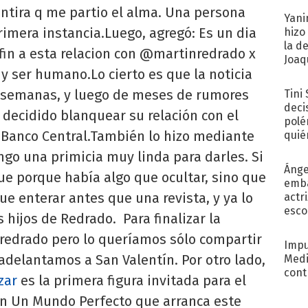
ntira q me partio el alma. Una persona
Yani
primera instancia.Luego, agregó: Es un dia
hizo
la d
fin a esta relacion con @martinredrado x
Joaqu
 ser humano.Lo cierto es que la noticia
 semanas, y luego de meses de rumores
Tini
deci
a decidido blanquear su relación con el
polé
 Banco Central.También lo hizo mediante
quié
afue
engo una primicia muy linda para darles. Si
Ánge
ue porque había algo que ocultar, sino que
emba
e enterar antes que una revista, y ya lo
actr
esco
 hijos de Redrado. Para finalizar la
nredrado pero lo queríamos sólo compartir
Impu
adelantamos a San Valentín. Por otro lado,
Medi
cont
zar
es la primera figura invitada para el
n Un Mundo Perfecto que arranca este