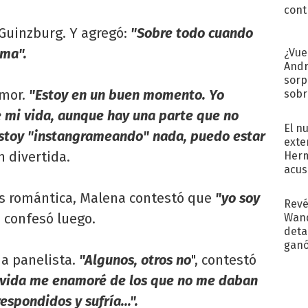
cont
 Guinzburg. Y agregó:
"Sobre todo cuando
ima".
¿Vue
Andr
sorp
mor.
"Estoy en un buen momento. Yo
sobr
regr
 mi vida, aunque hay una parte que no
El n
estoy "instangrameando" nada, puedo estar
exte
n divertida.
Herm
acus
Pinc
es romántica, Malena contestó que
"yo soy
"Tra
Revé
,
confesó luego.
Wand
detal
ganó
na panelista.
"Algunos, otros no
", contestó
próx
 vida me enamoré de los que no me daban
spondidos y sufría...".