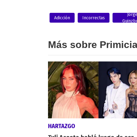
Jorg
Adicción
Incorrectas
Guinzb
Más sobre Primici
HARTAZGO