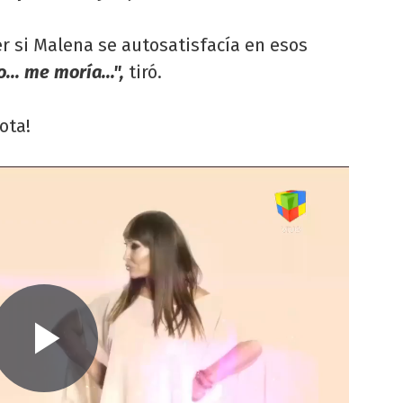
r si Malena se autosatisfacía en esos
o... me moría...",
tiró.
ota!