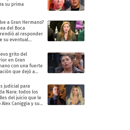
ra su prima
lve a Gran Hermano?
ea del Boca
rendió al responder
e su eventual
eso al reality
uevo grito del
rior en Gran
ano con una fuerte
ación que dejó a
oya en shock:
idora"
s judicial para
a Nara: todos los
les del juicio que le
 Alex Caniggia y sus
imos pasos