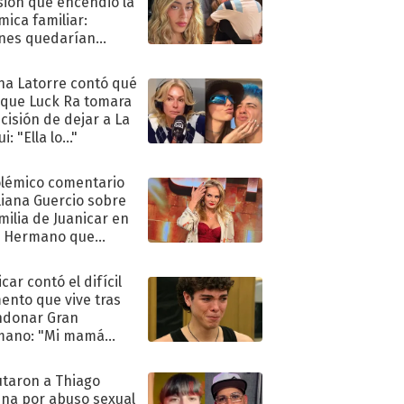
sión que encendió la
mica familiar:
nes quedarían
ra de su boda
na Latorre contó qué
 que Luck Ra tomara
ecisión de dejar a La
i: "Ella lo..."
olémico comentario
liana Guercio sobre
amilia de Juanicar en
n Hermano que
tó la furia en redes
car contó el difícil
nto que vive tras
ndonar Gran
mano: "Mi mamá
ió..."
taron a Thiago
na por abuso sexual