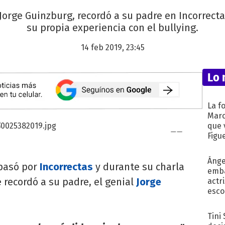
 Jorge Guinzburg, recordó a su padre en Incorrect
su propia experiencia con el bullying.
14 feb 2019, 23:45
Lo 
La f
Marc
que 
Figu
Ánge
pasó por
Incorrectas
y durante su charla
emba
recordó a su padre, el genial
Jorge
actr
esco
Tini