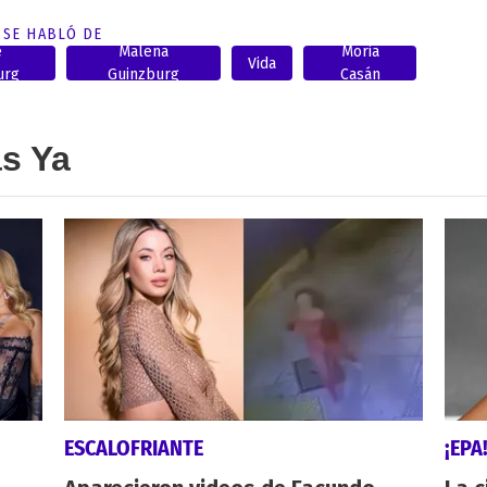
SE HABLÓ DE
e
Malena
Moria
Vida
urg
Guinzburg
Casán
as Ya
ESCALOFRIANTE
¡EPA