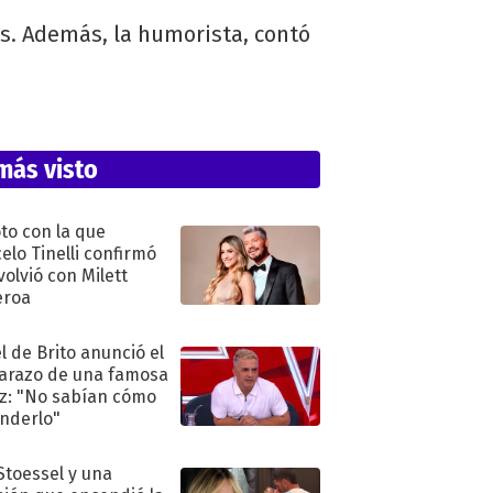
as. Además, la humorista, contó
más visto
oto con la que
elo Tinelli confirmó
volvió con Milett
eroa
l de Brito anunció el
razo de una famosa
iz: "No sabían cómo
nderlo"
 Stoessel y una