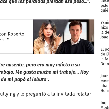
ace que las pérdidas pierdan ese peso...",
deci
polé
quié
afue
Yani
hizo
la d
 con Roberto
Joaqu
n..."
El p
de E
la f
Gra
re ausente, pero era muy adicto a su
desa
trabajo. Me gusta mucho mi trabajo... Hoy
Juani
de mi papá al laburo".
mome
aba
Her
llying y le preguntó a la invitada relatar
recib
Impu
Medi