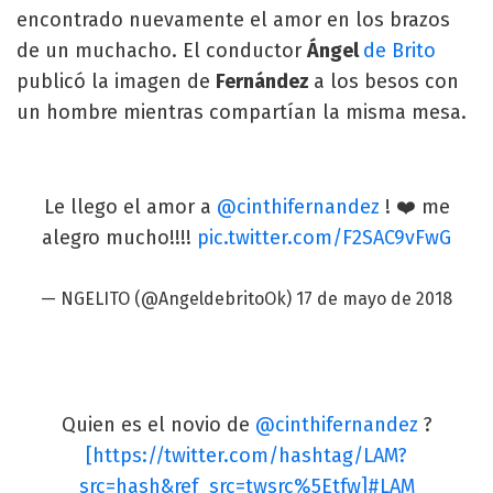
encontrado nuevamente el amor en los brazos
de un muchacho. El conductor
Ángel
de Brito
publicó la imagen de
Fernández
a los besos con
un hombre mientras compartían la misma mesa.
Le llego el amor a
@cinthifernandez
! ❤️ me
alegro mucho!!!!
pic.twitter.com/F2SAC9vFwG
— ️NGELITO (@AngeldebritoOk)
17 de mayo de 2018
Quien es el novio de
@cinthifernandez
?
[https://twitter.com/hashtag/LAM?
src=hash&ref_src=twsrc%5Etfw]#LAM