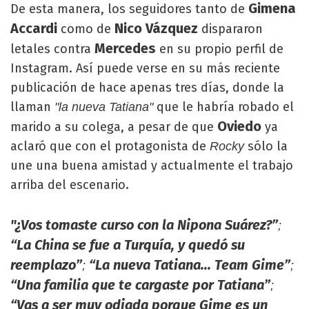
Gimena
De esta manera, los seguidores tanto de
Accardi
Nico Vázquez
como de
dispararon
Mercedes
letales contra
en su propio perfil de
Instagram. Así puede verse en su más reciente
publicación de hace apenas tres días, donde la
llaman
que le habría robado el
"la nueva Tatiana"
Oviedo
marido a su colega, a pesar de que
ya
aclaró que con el protagonista de
sólo la
Rocky
une una buena amistad y actualmente el trabajo
arriba del escenario.
"¿Vos tomaste curso con la Nipona Suárez?”
;
“La China se fue a Turquía, y quedó su
reemplazo”
“La nueva Tatiana... Team Gime”
;
;
“Una familia que te cargaste por Tatiana”
;
“Vas a ser muy odiada porque Gime es un