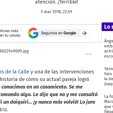
atención. ¡Terrible!
5 mar 2018, 22:59
Lo 
Ánge
emba
actr
esco
Yani
os de la Calle
y una de las intervenciones
hizo
 historia de cómo su actual pareja logró
la d
Joaqu
 conocimos en un casamiento. Se me
tomando algo. Le dije que no y me consultó
La f
í un daiquiri... ¡y nunca más volvió! Lo juro
Marc
que 
riz.
Figu