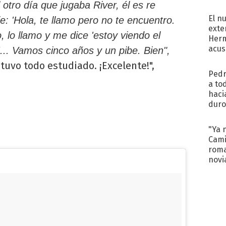
regr
l otro día que jugaba River, él es re
El n
: 'Hola, te llamo pero no te encuentro.
exte
lo llamo y me dice 'estoy viendo el
Herm
acus
'... Vamos cinco años y un pibe. Bien",
Pinc
stuvo todo estudiado. ¡Excelente!",
"Tra
Pedr
a to
haci
duro
aco
tera
"Ya 
Cami
roma
novi
decl