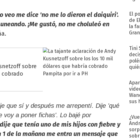
o veo me dice 'no me lo dieron el daiquiri'.
El p
de E
guneando. ¡Me gustó, no me choluleó en
la f
a.
Gra
desa
Tini
deci
polé
snetzoff sobre
quié
a cobrado
afue
Apar
vide
Wand
sus 
 dije que sí y después me arrepentí. Dije 'qué
e voy a poner fichas'. Lo bajé por
¿Vue
Andr
dije que tenía uno de mis hijos con fiebre y
sorp
la 1 de la mañana me entra un mensaje que
sobr