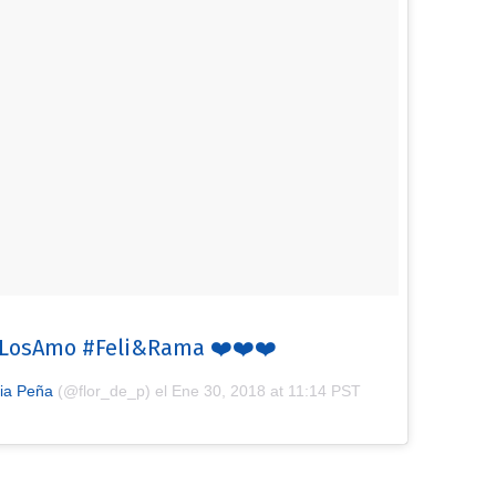
#LosAmo #Feli&Rama ❤️❤️❤️
ia Peña
(@flor_de_p) el
Ene 30, 2018 at 11:14 PST