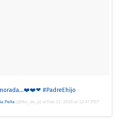
morada...❤️❤️❤ ️#PadreEhijo
ia Peña
(@flor_de_p) el
Feb 21, 2018 at 12:47 PST