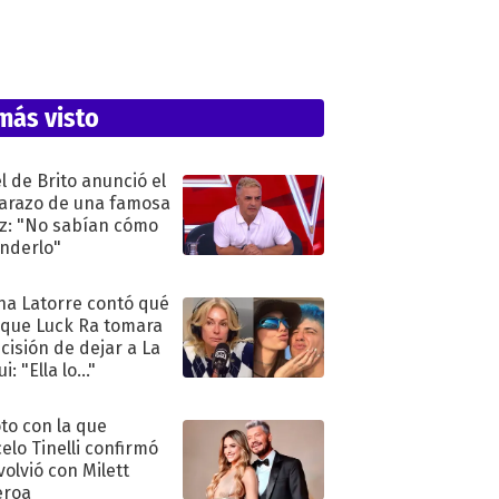
más visto
l de Brito anunció el
razo de una famosa
iz: "No sabían cómo
nderlo"
na Latorre contó qué
 que Luck Ra tomara
ecisión de dejar a La
i: "Ella lo..."
oto con la que
elo Tinelli confirmó
volvió con Milett
eroa