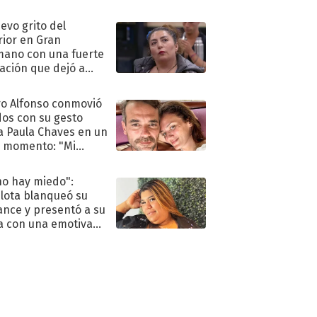
eso al reality
uevo grito del
rior en Gran
ano con una fuerte
ación que dejó a
oya en shock:
idora"
o Alfonso conmovió
dos con su gesto
a Paula Chaves en un
 momento: "Mi
mpañante
péutico"
no hay miedo":
lota blanqueó su
nce y presentó a su
a con una emotiva
aración de amor