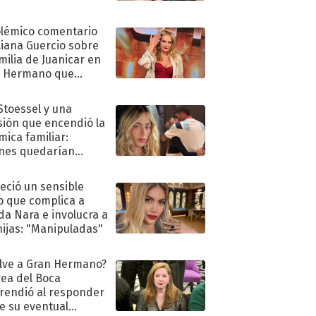
olémico comentario
liana Guercio sobre
amilia de Juanicar en
n Hermano que
tó la furia en redes
 Stoessel y una
sión que encendió la
mica familiar:
nes quedarían
ra de su boda
eció un sensible
o que complica a
a Nara e involucra a
hijas: "Manipuladas"
lve a Gran Hermano?
ea del Boca
rendió al responder
e su eventual