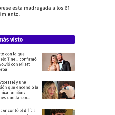
brese esta madrugada a los 61
cimiento.
más visto
oto con la que
elo Tinelli confirmó
volvió con Milett
eroa
 Stoessel y una
sión que encendió la
mica familiar:
nes quedarían
ra de su boda
car contó el difícil