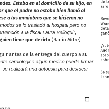
de L
ández
Estaba en el domicilio de su hijo, en
.
arre
ar que el padre no estaba bien llamó al
se a las maniobras que se hicieron no
Revé
Wand
modos se lo trasladó al hospital pero no
detal
,
vención a la fiscal Laura Belloqui”
ganó
próx
guien tiene que decirlo
(Radio Mitre).
¿Vue
Andr
guir antes de la entrega del cuerpo a su
sorp
sobr
ente cardiológico algún médico puede firmar
regr
o, se realizará una autopsia para destacar
Se s
Lean
rese