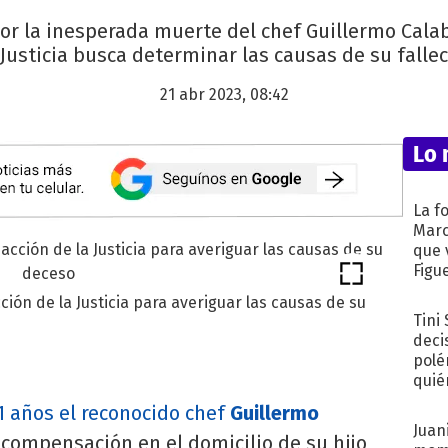
or la inesperada muerte del chef Guillermo Cala
 Justicia busca determinar las causas de su falle
21 abr 2023, 08:42
Lo 
La f
Marc
que 
Figu
ión de la Justicia para averiguar las causas de su
Tini
deci
polé
quié
afue
61 años el reconocido chef
Guillermo
Juani
compensación en el domicilio de su hijo