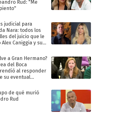
eandro Rud: "Me
piento"
s judicial para
a Nara: todos los
les del juicio que le
 Alex Caniggia y sus
imos pasos
lve a Gran Hermano?
ea del Boca
rendió al responder
e su eventual
eso al reality
upo de qué murió
dro Rud