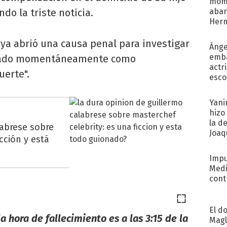
mome
do la triste noticia.
aba
Her
recib
 ya abrió una causa penal para investigar
Ánge
emba
tulado momentáneamente como
actr
uerte".
esco
Yani
hizo
la d
labrese sobre
Joaqu
cción y está
Impu
Medi
cont
El d
a hora de fallecimiento es a las 3:15 de la
Magl