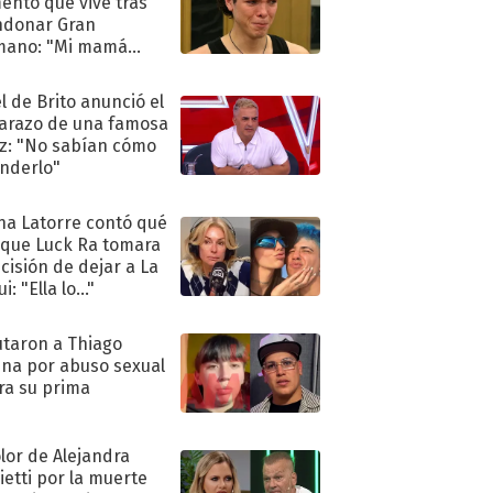
nto que vive tras
ndonar Gran
mano: "Mi mamá
ió..."
l de Brito anunció el
razo de una famosa
iz: "No sabían cómo
nderlo"
na Latorre contó qué
 que Luck Ra tomara
ecisión de dejar a La
i: "Ella lo..."
taron a Thiago
na por abuso sexual
ra su prima
olor de Alejandra
ietti por la muerte