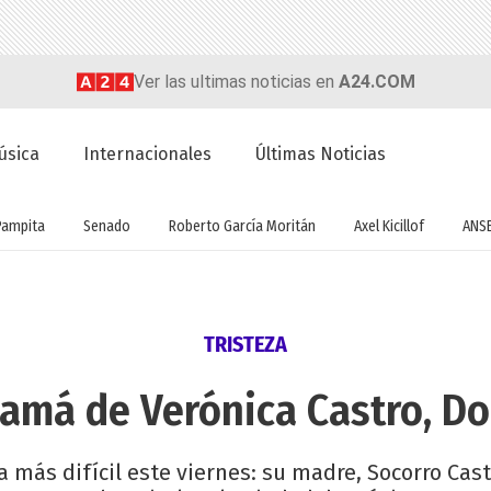
Ver las ultimas noticias en
A24.COM
úsica
Internacionales
Últimas Noticias
Pampita
Senado
Roberto García Moritán
Axel Kicillof
ANS
TRISTEZA
amá de Verónica Castro, D
a más difícil este viernes: su madre, Socorro Cast