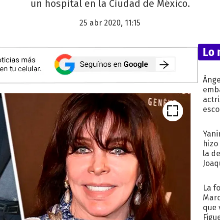
un hospital en la Ciudad de México.
25 abr 2020, 11:15
Lo 
Ánge
emba
actr
esco
Yani
hizo
la d
Joaqu
La f
Marc
que 
Figu