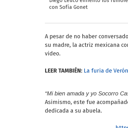
Diego Leuco enfrentó los rumor
con Sofía Gonet
A pesar de no haber conversado
su madre, la actriz mexicana c
video.
LEER TAMBIÉN:
La furia de Veró
“Mi bien amada y yo Socorro Cas
Asimismo, este fue acompañad
dedicada a su abuela.
http