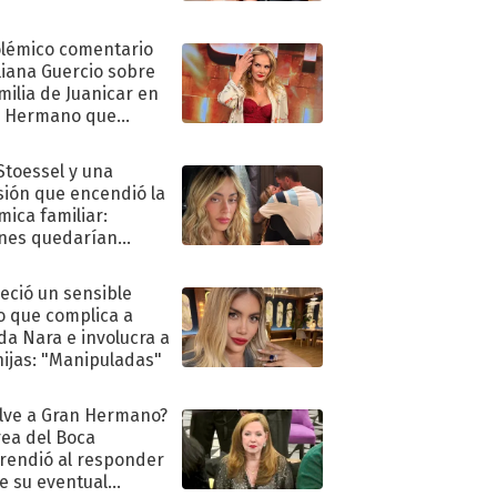
olémico comentario
liana Guercio sobre
amilia de Juanicar en
n Hermano que
tó la furia en redes
 Stoessel y una
sión que encendió la
mica familiar:
nes quedarían
ra de su boda
eció un sensible
o que complica a
a Nara e involucra a
hijas: "Manipuladas"
lve a Gran Hermano?
ea del Boca
rendió al responder
e su eventual