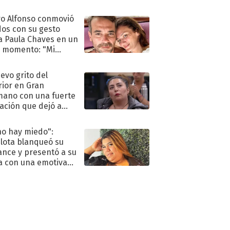
eso al reality
o Alfonso conmovió
dos con su gesto
a Paula Chaves en un
 momento: "Mi
mpañante
péutico"
uevo grito del
rior en Gran
ano con una fuerte
ación que dejó a
oya en shock:
idora"
no hay miedo":
lota blanqueó su
nce y presentó a su
a con una emotiva
aración de amor