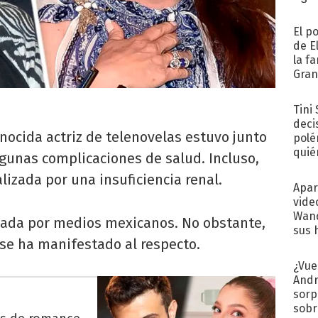
El p
de E
la f
Gra
desa
Tini
deci
nocida actriz de telenovelas estuvo junto
polé
quié
gunas complicaciones de salud. Incluso,
afue
lizada por una insuficiencia renal.
Apar
vide
Wand
cada por medios mexicanos. No obstante,
sus 
se ha manifestado al respecto.
¿Vue
Andr
sorp
sobr