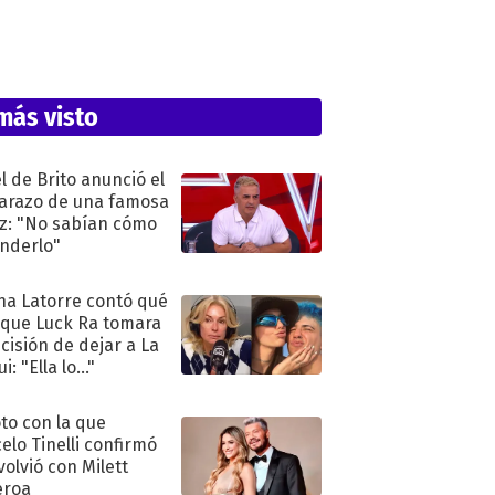
más visto
l de Brito anunció el
razo de una famosa
iz: "No sabían cómo
nderlo"
na Latorre contó qué
 que Luck Ra tomara
ecisión de dejar a La
i: "Ella lo..."
oto con la que
elo Tinelli confirmó
volvió con Milett
eroa