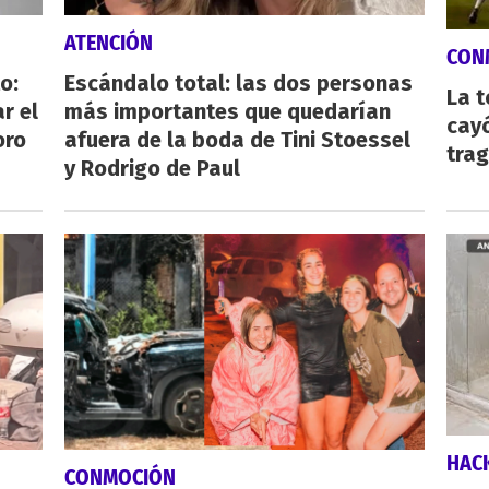
ATENCIÓN
CON
o:
Escándalo total: las dos personas
La 
r el
más importantes que quedarían
cayó
oro
afuera de la boda de Tini Stoessel
tra
y Rodrigo de Paul
HAC
CONMOCIÓN