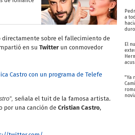
es de romance
regr
Pedr
a to
haci
duro
aco
 directamente sobre el fallecimiento de
tera
El n
ompartió en su
Twitter
un conmovedor
exte
Herm
acus
Pinc
nica Castro con un programa de Telefe
"Tra
"Ya 
Cami
roma
novi
señala el tuit de la famosa artista.
tro”,
decl
o por una canción de
Cristian Castro
,
s://twitter.com/