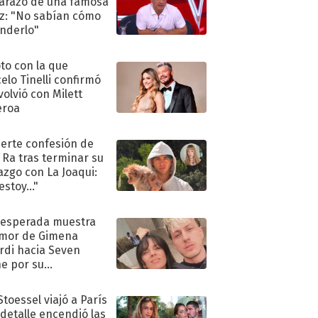
razo de una famosa
iz: "No sabían cómo
nderlo"
oto con la que
elo Tinelli confirmó
volvió con Milett
eroa
uerte confesión de
 Ra tras terminar su
azgo con La Joaqui:
stoy..."
nesperada muestra
mor de Gimena
rdi hacia Seven
e por su
pleaños
Stoessel viajó a París
 detalle encendió las