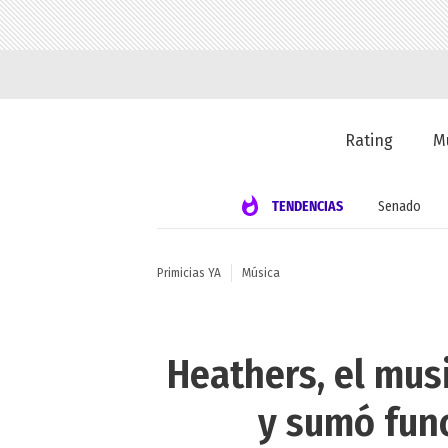
Rating
M
TENDENCIAS
Senado
Primicias YA
Música
Heathers, el mus
y sumó func