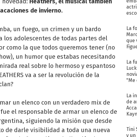
n novedad:
Heathers, el musical también
emba
actr
acaciones de invierno.
esco
mba, un fuego, un crimen y un bardo
La f
Marc
 los adolescentes de todas partes del
que 
or como la que todos queremos tener (no
Figu
show), un humor que estabas necesitando
La f
 mirada real sobre lo hermoso y espantoso
Luck
ATHERS va a ser la revolución de la
novi
"Me e
clan?
La i
ormar un elenco con un verdadero mix de
de a
Acca
, fue el responsable de armar un elenco de
Kayn
rgentina, siguiendo la misión que desde
cum
o de darle visibilidad a toda una nueva
Tini 
y un