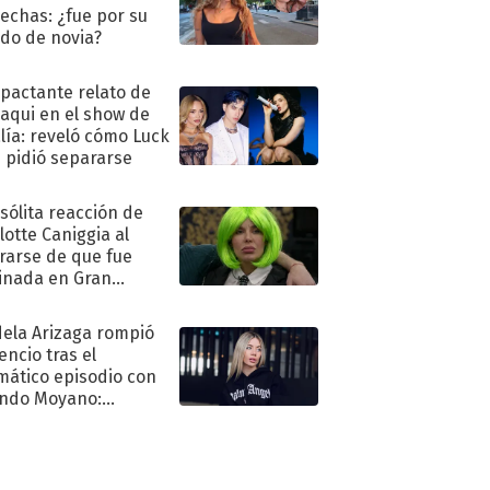
echas: ¿fue por su
ido de novia?
mpactante relato de
oaqui en el show de
lía: reveló cómo Luck
e pidió separarse
nsólita reacción de
lotte Caniggia al
rarse de que fue
inada en Gran
mano
ela Arizaga rompió
lencio tras el
mático episodio con
ndo Moyano:
o..."