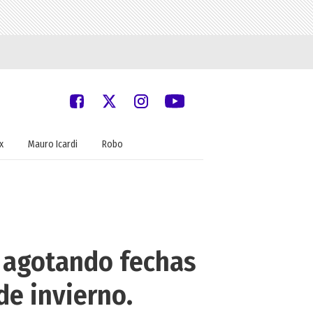
x
Mauro Icardi
Robo
e agotando fechas
de invierno.