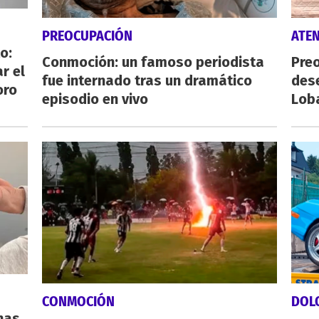
PREOCUPACIÓN
ATE
o:
Conmoción: un famoso periodista
Preo
r el
fue internado tras un dramático
des
oro
episodio en vivo
Lob
CONMOCIÓN
DOL
nas