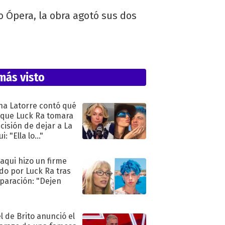
o Ópera, la obra agotó sus dos
más visto
na Latorre contó qué
 que Luck Ra tomara
ecisión de dejar a La
i: "Ella lo..."
oaqui hizo un firme
do por Luck Ra tras
eparación: "Dejen
"
l de Brito anunció el