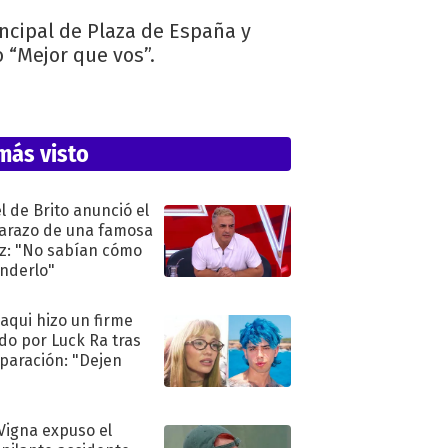
ncipal de Plaza de España y
o “Mejor que vos”.
más visto
l de Brito anunció el
razo de una famosa
iz: "No sabían cómo
nderlo"
oaqui hizo un firme
do por Luck Ra tras
eparación: "Dejen
"
 Vigna expuso el