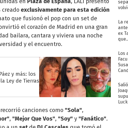
eunidas en
Plaza de España
, LALI presentó
sepa
volv
s
creado
exclusivamente para esta edición
mato que fusionó el pop con un set de
La r
 convirtió el corazón de Madrid en una gran
ante
ex T
ad bailara, cantara y viviera una noche
que..
iversidad y el encuentro.
Los 
Facu
Susa
Cand
 Páez y más: los
de s
a Ley de Tierras
sent
Sali
Joaq
supu
Luck
 recorrió canciones como
"Sola"
,
or"
,
"Mejor Que Vos"
,
"Soy"
y
"Fanático"
.
aso a un
set
de
DJ Cascales
que tomó el