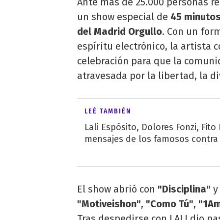
Ante más de 25.000 personas r
un show especial de
45 minuto
del Madrid Orgullo
. Con un for
espíritu electrónico, la artista
celebración para que la comunid
atravesada por la libertad, la d
LEÉ TAMBIÉN
Lali Espósito, Dolores Fonzi, Fito
mensajes de los famosos contra l
El show abrió con
"Disciplina"
y
"Motiveishon"
,
"Como Tú"
,
"1Am
Tras despedirse con LALI dio p