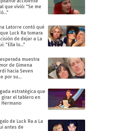
pilante accidente
al que vivió: "Se me
ó..."
na Latorre contó qué
 que Luck Ra tomara
ecisión de dejar a La
i: "Ella lo..."
nesperada muestra
mor de Gimena
rdi hacia Seven
e por su
pleaños
ugada estratégica que
 girar el tablero en
n Hermano
egalo de Luck Ra a La
ui antes de