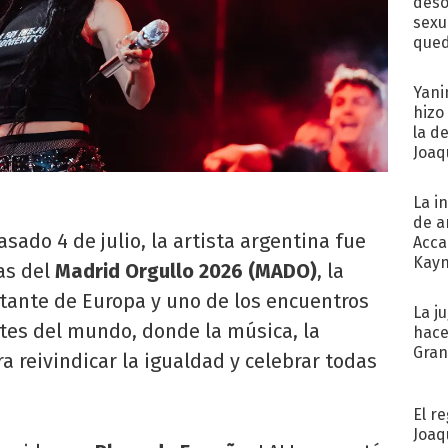
deso
sexu
qued
Yani
hizo
la d
Joaqu
La i
de a
asado 4 de julio, la artista argentina fue
Acca
Kayn
as del
Madrid Orgullo 2026 (MADO)
, la
cum
ante de Europa y uno de los encuentros
La j
tes del mundo, donde la música, la
hace
Gra
ra reivindicar la igualdad y celebrar todas
El r
Joaq