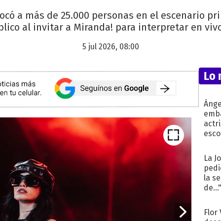
ocó a más de 25.000 personas en el escenario pri
lico al invitar a Miranda! para interpretar en viv
5 jul 2026, 08:00
Lo 
Ánge
emba
actr
esco
La J
pedi
la s
de...
Flor