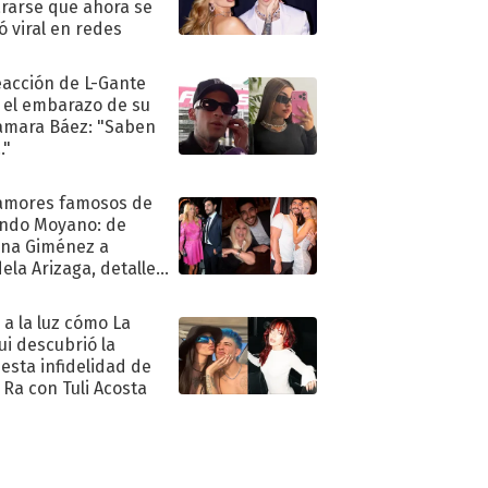
rarse que ahora se
ió viral en redes
eacción de L-Gante
 el embarazo de su
amara Báez: "Saben
."
amores famosos de
ndo Moyano: de
na Giménez a
ela Arizaga, detalles
u pasado
imental
ó a la luz cómo La
ui descubrió la
esta infidelidad de
 Ra con Tuli Acosta