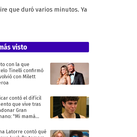
ire que duró varios minutos. Ya
más visto
oto con la que
elo Tinelli confirmó
volvió con Milett
eroa
car contó el difícil
nto que vive tras
ndonar Gran
mano: "Mi mamá
ió..."
na Latorre contó qué