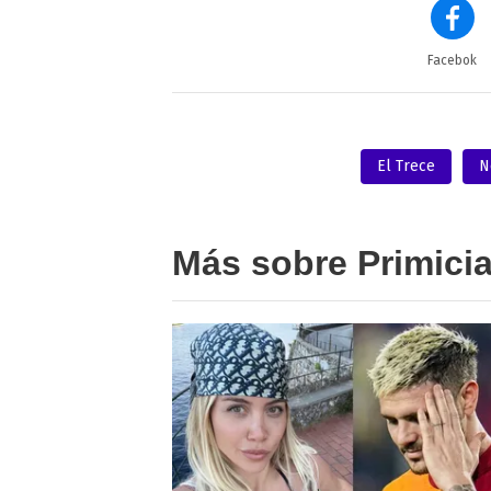
Facebok
El Trece
N
Más sobre Primici