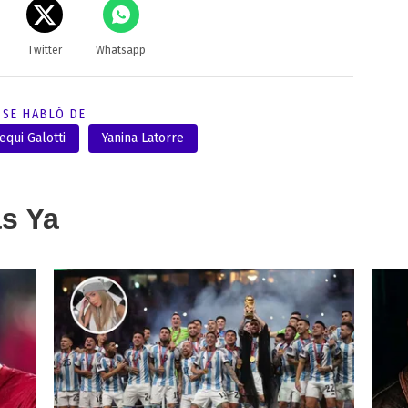
Twitter
Whatsapp
SE HABLÓ DE
equi Galotti
Yanina Latorre
as Ya