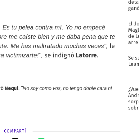
detal
ganó
próx
El d
. Es tu pelea contra mí. Yo no empecé
Magl
de L
pre me caíste bien y me daba pena que te
arre
le
te. Me has maltratado muchas veces",
se indignó
Latorre.
 victimizarte!",
Se s
Lean
ró
Nequi
.
"No soy como vos, no tengo doble cara ni
¿Vue
Andr
sorp
sobr
regr
COMPARTÍ