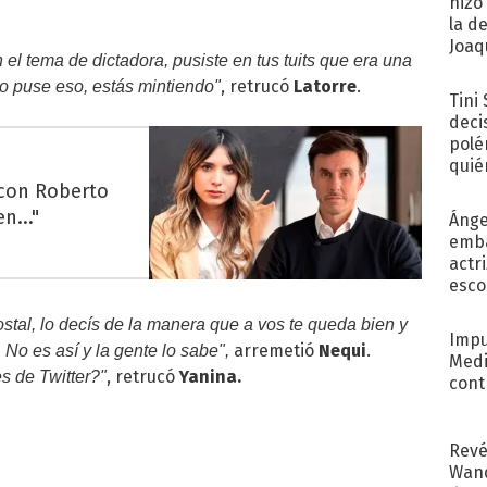
hizo
la d
Joaqu
l tema de dictadora, pusiste en tus tuits que era una
, retrucó
Latorre
.
o puse eso, estás mintiendo"
Tini
deci
polé
quié
afue
 con Roberto
n..."
Ánge
emba
actr
esco
costal, lo decís de la manera que a vos te queda bien y
Impu
arremetió
Nequi
.
No es así y la gente lo sabe",
Medi
, retrucó
Yanina.
s de Twitter?"
cont
Revé
Wand