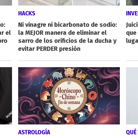
HACKS
INVE
o:
Ni vinagre ni bicarbonato de sodio:
Juic
r el
la MEJOR manera de eliminar el
que 
oro
sarro de los orificios de la ducha y
luga
evitar PERDER presión
ASTROLOGÍA
QUÉ 