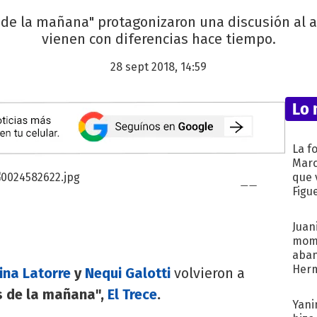
 de la mañana" protagonizaron una discusión al a
vienen con diferencias hace tiempo.
28 sept 2018, 14:59
Lo 
La f
Marc
que 
Figu
Juani
mome
aba
Her
ina Latorre
y
Nequi Galotti
volvieron a
recib
s de la mañana",
El Trece
.
Yani