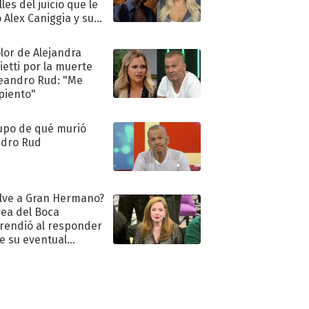
les del juicio que le
 Alex Caniggia y sus
imos pasos
olor de Alejandra
ietti por la muerte
eandro Rud: "Me
piento"
upo de qué murió
dro Rud
lve a Gran Hermano?
ea del Boca
rendió al responder
e su eventual
eso al reality