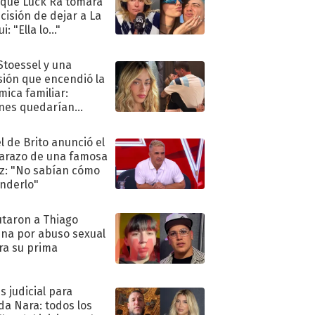
 que Luck Ra tomara
ecisión de dejar a La
i: "Ella lo..."
 Stoessel y una
sión que encendió la
mica familiar:
nes quedarían
ra de su boda
l de Brito anunció el
razo de una famosa
iz: "No sabían cómo
nderlo"
taron a Thiago
na por abuso sexual
ra su prima
s judicial para
a Nara: todos los